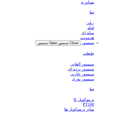
شناوری
دما
ریلی
فیلد
میله ای
هدمونت
سنسور
Close سنسور
Open سنسور
جابجایی
سنسور القایی
سنسور پرده ای
سنسور خازنی
سنسور نوری
دما
ترموکوپل K
PT100
سایر ترموکوپل ها