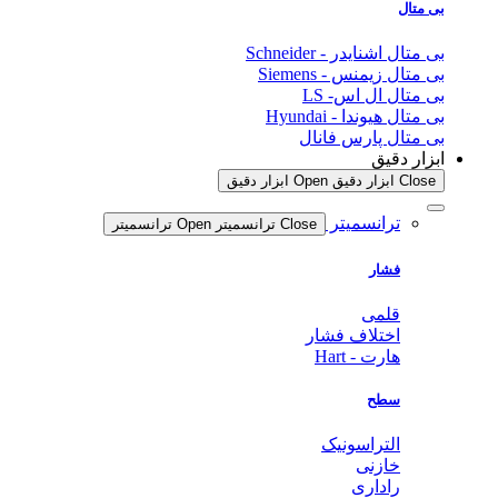
بی متال
بی متال اشنایدر - Schneider
بی متال زیمنس - Siemens
بی متال ال اس- LS
بی متال هیوندا - Hyundai
بی متال پارس فانال
ابزار دقیق
Close ابزار دقیق
Open ابزار دقیق
ترانسمیتر
Close ترانسمیتر
Open ترانسمیتر
فشار
قلمی
اختلاف فشار
هارت - Hart
سطح
التراسونیک
خازنی
راداری