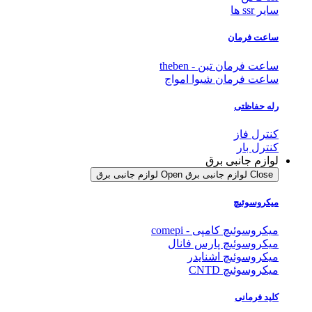
سایر ssr ها
ساعت فرمان
ساعت فرمان تبن - theben
ساعت فرمان شیوا امواج
رله حفاظتی
کنترل فاز
کنترل بار
لوازم جانبی برق
Close لوازم جانبی برق
Open لوازم جانبی برق
میکروسوئیچ
میکروسوئیچ کامپی - comepi
میکروسوئیچ پارس فانال
میکروسوئیچ اشنایدر
میکروسوئیچ CNTD
کلید فرمانی