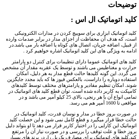
توضیحات
کلید اتوماتیک ال اس :
کلید اتوماتیک ابزاری برای سوییچ کردن در مدارات الکترونیکی
است، که هدف آن محفاظت از اجزای مدار در برابر صدمات وارده
از قبیل، اضافه جریان، اتصال های کوتاه یا اضافه بار می باشد.در
ادامه به ویژگی های این کلید اتوماتیک اشاره خواهیم کرد .
کلید های اتوماتیک عموما دارای تنظیمات برای کنترل دو پارامتر
حرارت و مغناطیس می باشند و توسط یک عقربه مقدار آن مشخص
می گردد. این گونه کلیدها حالت قطع مدار به هر دلیل، امکان
استفاده دوباره را داراست، بالعکس فیوز ها که باید مجدد جایگزین
شوند. امکان تنظیم مقادیر و پارامترهای مختلف توسط کلیدهای
کامپکت به کاربر داده شده است. توان قطع کلید های اتوماتیک در
تمامی انواع آن با هر رنجی، بالای 25 کیلو آمپر می باشد و در
مواقعی تا 1600 آمپر هم می رسد.
در صورت بروز خطا در مدار و نوسان قدرت، کلید اتوماتیک در
حالت خطا قرار میگیرد و قطع کامل نمی شود و این خصلت کلید
اتوماتیک این کارایی را در اختیار کاربر قرار می دهد تا او بتواند دلیل
بروز خطا و علت توقف را بررسی و در صورت نیاز آن را مرتفع
کند.کلید های اتوماتیک برای مصارف یک پل را، در برند های بسیار