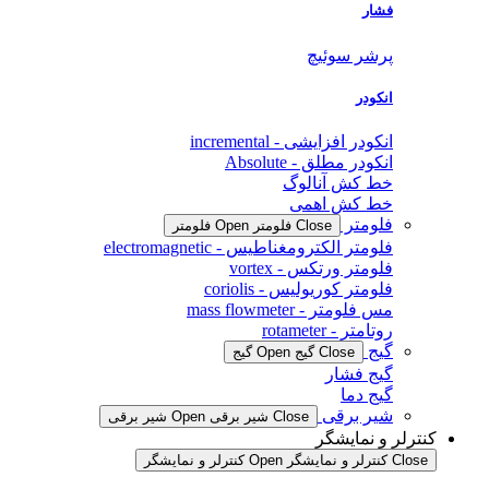
فشار
پرشر سوئیچ
انکودر
انکودر افزایشی - incremental
انکودر مطلق - Absolute
خط کش آنالوگ
خط کش اهمی
فلومتر
Close فلومتر
Open فلومتر
فلومتر الکترومغناطیس - electromagnetic
فلومتر ورتکس - vortex
فلومتر کوریولیس - coriolis
مس فلومتر - mass flowmeter
روتامتر - rotameter
گیج
Close گیج
Open گیج
گیج فشار
گیج دما
شیر برقی
Close شیر برقی
Open شیر برقی
کنترلر و نمایشگر
Close کنترلر و نمایشگر
Open کنترلر و نمایشگر