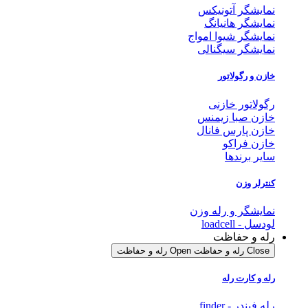
نمایشگر آتونیکس
نمایشگر هانیانگ
نمایشگر شیوا امواج
نمایشگر سیگنالی
خازن و رگولاتور
رگولاتور خازنی
خازن صبا زیمنس
خازن پارس فانال
خازن فراکو
سایر برندها
کنترلر وزن
نمایشگر و رله وزن
لودسل - loadcell
رله و حفاظت
Close رله و حفاظت
Open رله و حفاظت
رله و کارت رله
رله فیندر - finder