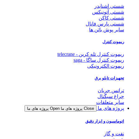
شستی اشنایدر
شستی آتونیکس
شستی کاکن
شستی پارس فانال
سایر پوش باتن ها
ریموت کنترل
ریموت کنترل تله کرین - telecrane
ریموت کنترل ساگا - saga
ریموت الکترونیکی
تجهیزات تابلو برق
ترانس جریان
چراغ سیگنال
سایر متعلقات
پروژه های ما
Close پروژه های ما
Open پروژه های ما
اتوماسیون و ابزار دقیق
نفت و گاز