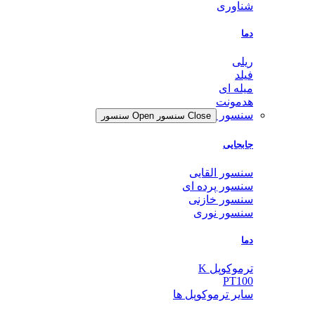
شناوری
دما
ریلی
فیلد
میله ای
هدمونت
سنسور
Close سنسور
Open سنسور
جابجایی
سنسور القایی
سنسور پرده ای
سنسور خازنی
سنسور نوری
دما
ترموکوپل K
PT100
سایر ترموکوپل ها