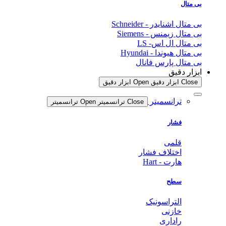
بی متال
بی متال اشنایدر - Schneider
بی متال زیمنس - Siemens
بی متال ال اس- LS
بی متال هیوندا - Hyundai
بی متال پارس فانال
ابزار دقیق
Close ابزار دقیق
Open ابزار دقیق
ترانسمیتر
Close ترانسمیتر
Open ترانسمیتر
فشار
قلمی
اختلاف فشار
هارت - Hart
سطح
التراسونیک
خازنی
راداری