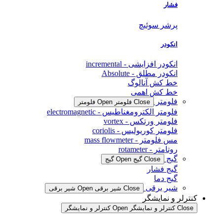
فشار
پرشر سوئیچ
انکودر
انکودر افزایشی - incremental
انکودر مطلق - Absolute
خط کش آنالوگ
خط کش اهمی
فلومتر
Close فلومتر
Open فلومتر
فلومتر الکترومغناطیس - electromagnetic
فلومتر ورتکس - vortex
فلومتر کوریولیس - coriolis
مس فلومتر - mass flowmeter
روتامتر - rotameter
گیج
Close گیج
Open گیج
گیج فشار
گیج دما
شیر برقی
Close شیر برقی
Open شیر برقی
کنترلر و نمایشگر
Close کنترلر و نمایشگر
Open کنترلر و نمایشگر