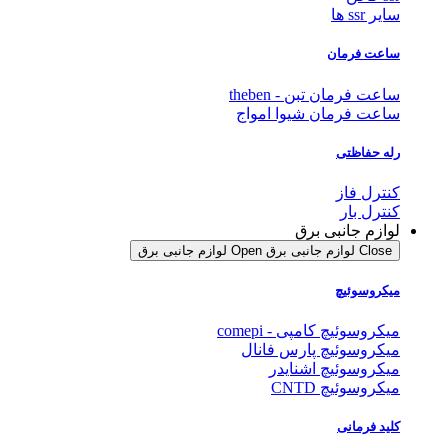
سایر ssr ها
ساعت فرمان
ساعت فرمان تبن - theben
ساعت فرمان شیوا امواج
رله حفاظتی
کنترل فاز
کنترل بار
لوازم جانبی برق
Close لوازم جانبی برق
Open لوازم جانبی برق
میکروسوئیچ
میکروسوئیچ کامپی - comepi
میکروسوئیچ پارس فانال
میکروسوئیچ اشنایدر
میکروسوئیچ CNTD
کلید فرمانی