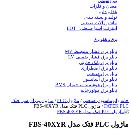
پتروشیمی
معدن و فلزات
غذا و دارو
تولید و بسته بندی
ماشین آلات صنعتی
اینترنت اشیا صنعتی - IIOT
برق و تابلو برق
تابلو برق فشار متوسط MV
تابلو برق فشار ضعیف LV
تابلو برق بانک خازنی
تابلو برق اضطراری
تابلو برق صنعتی
تابلو برق آسانسور
تابلو برق هوشمند ساختمان BMS
تابلو برق موتورخانه
خانه
/
اتوماسیون صنعتی
/
ماژول PLC
/
ماژول پی ال سی فتک
FATEK PLC
/ ماژول PLC فتک مدل FBS-40XYR
ماژول PLC فتک مدل FBS-40XYR