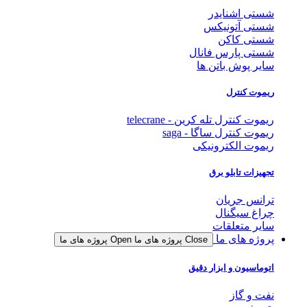
شستی اشنایدر
شستی آتونیکس
شستی کاکن
شستی پارس فانال
سایر پوش باتن ها
ریموت کنترل
ریموت کنترل تله کرین - telecrane
ریموت کنترل ساگا - saga
ریموت الکترونیکی
تجهیزات تابلو برق
ترانس جریان
چراغ سیگنال
سایر متعلقات
پروژه های ما
Close پروژه های ما
Open پروژه های ما
اتوماسیون و ابزار دقیق
نفت و گاز