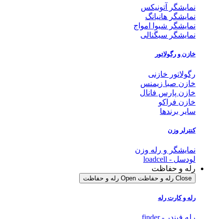
نمایشگر آتونیکس
نمایشگر هانیانگ
نمایشگر شیوا امواج
نمایشگر سیگنالی
خازن و رگولاتور
رگولاتور خازنی
خازن صبا زیمنس
خازن پارس فانال
خازن فراکو
سایر برندها
کنترلر وزن
نمایشگر و رله وزن
لودسل - loadcell
رله و حفاظت
Close رله و حفاظت
Open رله و حفاظت
رله و کارت رله
رله فیندر - finder