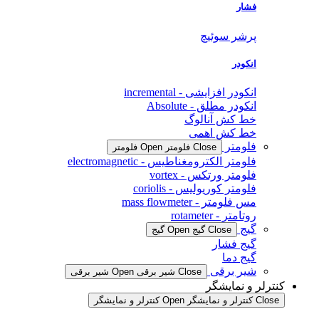
فشار
پرشر سوئیچ
انکودر
انکودر افزایشی - incremental
انکودر مطلق - Absolute
خط کش آنالوگ
خط کش اهمی
فلومتر
Close فلومتر
Open فلومتر
فلومتر الکترومغناطیس - electromagnetic
فلومتر ورتکس - vortex
فلومتر کوریولیس - coriolis
مس فلومتر - mass flowmeter
روتامتر - rotameter
گیج
Close گیج
Open گیج
گیج فشار
گیج دما
شیر برقی
Close شیر برقی
Open شیر برقی
کنترلر و نمایشگر
Close کنترلر و نمایشگر
Open کنترلر و نمایشگر