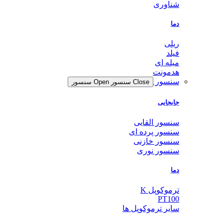
شناوری
دما
ریلی
فیلد
میله ای
هدمونت
سنسور
Close سنسور
Open سنسور
جابجایی
سنسور القایی
سنسور پرده ای
سنسور خازنی
سنسور نوری
دما
ترموکوپل K
PT100
سایر ترموکوپل ها