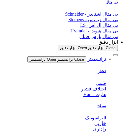
بی متال
بی متال اشنایدر - Schneider
بی متال زیمنس - Siemens
بی متال ال اس- LS
بی متال هیوندا - Hyundai
بی متال پارس فانال
ابزار دقیق
Close ابزار دقیق
Open ابزار دقیق
ترانسمیتر
Close ترانسمیتر
Open ترانسمیتر
فشار
قلمی
اختلاف فشار
هارت - Hart
سطح
التراسونیک
خازنی
راداری