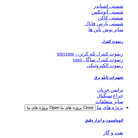
شستی اشنایدر
شستی آتونیکس
شستی کاکن
شستی پارس فانال
سایر پوش باتن ها
ریموت کنترل
ریموت کنترل تله کرین - telecrane
ریموت کنترل ساگا - saga
ریموت الکترونیکی
تجهیزات تابلو برق
ترانس جریان
چراغ سیگنال
سایر متعلقات
پروژه های ما
Close پروژه های ما
Open پروژه های ما
اتوماسیون و ابزار دقیق
نفت و گاز