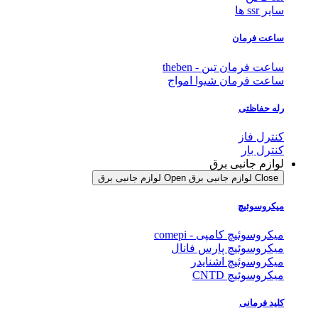
سایر ssr ها
ساعت فرمان
ساعت فرمان تبن - theben
ساعت فرمان شیوا امواج
رله حفاظتی
کنترل فاز
کنترل بار
لوازم جانبی برق
Close لوازم جانبی برق
Open لوازم جانبی برق
میکروسوئیچ
میکروسوئیچ کامپی - comepi
میکروسوئیچ پارس فانال
میکروسوئیچ اشنایدر
میکروسوئیچ CNTD
کلید فرمانی