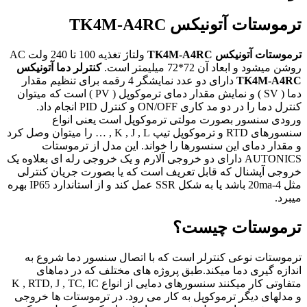
ترموستات آتونیکس TK4M-A4RC
ترموستات آتونیکس TK4M-A4RC
ولتاژ تغذیه 100 تا 240 ولت AC
روشن میشود و ابعاد آن 72*72 میلیمتر است.
کنترلر دما آتونیکس
TK4M-A4RC
دارای دو عدد نمایشگر 4 رقمه برای تنظیم مقدار
دما ( SV ) و نمایش مقدار دمای ترموکوپل ( PV ) است که میتوان
کنترل دما را در دو مد کاری ON/OFF و کنترل PID انجام داد.
ورودی سنسور بصورت مولتی ترموکوپل است یعنی انواع
سنسورهای RTD و ترموکوپل تیپ K , J , L , … را میتوان وصل کرد
و مقدار دمای این سنسورها را خواند. این مدل از ترموستات
AUTONICS دارای دو خروجی آلارم و یک خروجی رله ای بعلاوه یک
خروجی آپشنال که قابل تعریف است که یا بصورت جریان کنترلی
مثل 4-20ma باشد یا به شکل SSR عمل کند و از استاندارد IP65 بهره
میبرد.
ترموستات چیست؟
ترموستات نوعی کنترلر است که با اتصال سنسور دما شروع به
اندازه گیری دما میکند.طبق پروژه های مختلف که در دماهای
متفاوتی کار میکنند سنسورهای دمایی از انواع K , RTD, J , TC, IC
و مدلهای دیگر ترموکوپل به کار می رود. در ترموستات ها خروجی