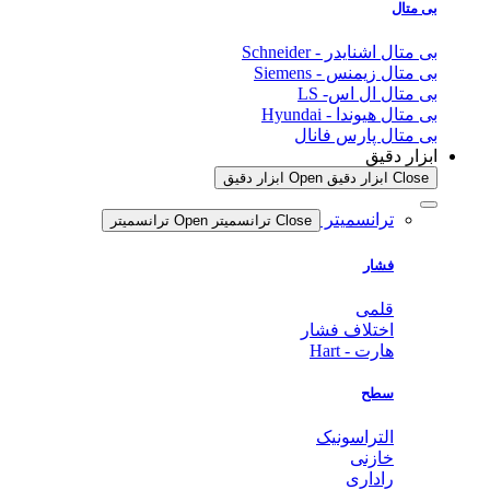
بی متال
بی متال اشنایدر - Schneider
بی متال زیمنس - Siemens
بی متال ال اس- LS
بی متال هیوندا - Hyundai
بی متال پارس فانال
ابزار دقیق
Close ابزار دقیق
Open ابزار دقیق
ترانسمیتر
Close ترانسمیتر
Open ترانسمیتر
فشار
قلمی
اختلاف فشار
هارت - Hart
سطح
التراسونیک
خازنی
راداری