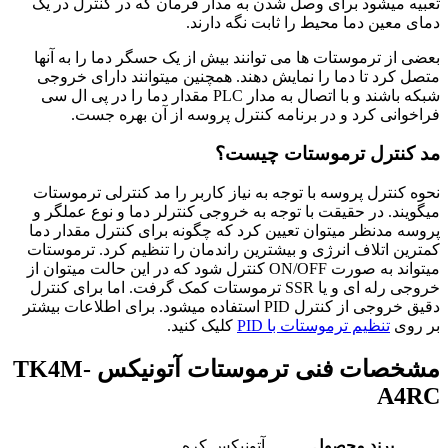
تعبیه میشود برای وصل شدن به مدار فرمان که در کنترل در یک
دمای معین دما محیط را ثابت نگه دارند.
بعضی از ترموستات ها می توانند بیش از یک حسگر دما را به آنها
متصل کرد تا دما را نمایش دهند. همچنین میتوانند دارای خروجی
شبکه باشند و با اتصال به مدار PLC مقدار دما را در پی ال سی
فراخوانی کرد و در برنامه کنترل پروسه از آن بهره جست.
مد کنترل ترموستات چیست؟
نحوه کنترل پروسه با توجه به نیاز کاربر را مد کنترلی ترموستات
میگویند. در حقیقت با توجه به خروجی کنترلر دما و نوع عملگر و
پروسه مدنظر میتوان تعیین کرد که چگونه برای کنترل مقدار دما
کمترین اتلاف انرژی و بیشترین راندمان را تنظیم کرد. ترموستات
میتواند به صورت ON/OFF کنترل شود که در این حالت میتوان از
خروجی رله ای و یا SSR ترموستات کمک گرفت. اما برای کنترل
دقیق خروجی از کنترل PID استفاده میشود. برای اطلاعات بیشتر
بر روی
تنظیم ترموستات با PID
کلیک کنید.
مشخصات فنی
ترموستات آتونیکس TK4M-
A4RC
برند محصول
آتونیکس کره