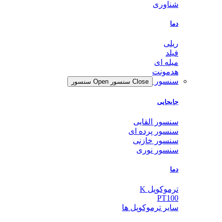
شناوری
دما
ریلی
فیلد
میله ای
هدمونت
سنسور
Close سنسور
Open سنسور
جابجایی
سنسور القایی
سنسور پرده ای
سنسور خازنی
سنسور نوری
دما
ترموکوپل K
PT100
سایر ترموکوپل ها