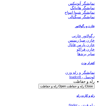
نمایشگر آتونیکس
نمایشگر هانیانگ
نمایشگر شیوا امواج
نمایشگر سیگنالی
خازن و رگولاتور
رگولاتور خازنی
خازن صبا زیمنس
خازن پارس فانال
خازن فراکو
سایر برندها
کنترلر وزن
نمایشگر و رله وزن
لودسل - loadcell
رله و حفاظت
Close رله و حفاظت
Open رله و حفاظت
رله و کارت رله
رله فیندر - finder