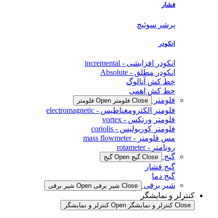
فشار
پرشر سوئیچ
انکودر
انکودر افزایشی - incremental
انکودر مطلق - Absolute
خط کش آنالوگ
خط کش اهمی
فلومتر
Close فلومتر
Open فلومتر
فلومتر الکترومغناطیس - electromagnetic
فلومتر ورتکس - vortex
فلومتر کوریولیس - coriolis
مس فلومتر - mass flowmeter
روتامتر - rotameter
گیج
Close گیج
Open گیج
گیج فشار
گیج دما
شیر برقی
Close شیر برقی
Open شیر برقی
کنترلر و نمایشگر
Close کنترلر و نمایشگر
Open کنترلر و نمایشگر