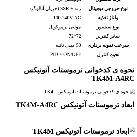
نوع خروجی دیجیتال
رله + SSR (جریان آنالوگ)
ولتاژ تغذیه
100-240V AC
نوع سنسور
مولتی ترموکوپل
سایز کنترلر
72*72
سرعت نمونه برداری
50 میلی ثانیه
PID + ON/OFF
نحوه کنترل
نحوه ی کدخوانی ترموستات آتونیکس
TK4M-A4RC
ابعاد ترموستات آتونیکس TK4M-A4RC