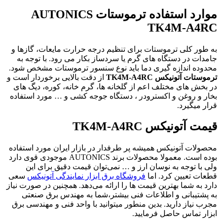
موارد استفاده ترموستات AUTONICS
TK4M-A4RC
به طور کلی ترموستات برای تنظیم درجه حرارت مایعات، گازها و
جامدات در دستگاه های گرم یا سردساز بکار می رود. با توجه به
محدوده اندازه گیری دما باید نوع سنسور ترموستات مشخص شود.
ترموستات آتونیکس TK4M-A4RC
از دقت بالایی برخوردار است و
در بخش های مختلف اعم از گلخانه ها، گرم خانه، کوره، دیگ های
بخار و روغن و اکسترودر ، دستگاه جوجه کشی و … مورد استفاده
قرار میگیرد.
قیمت آتونیکس TK4M-A4RC
محصولات آتونیکس همیشه پر طرفدار در بازار ایران مورد استفاده
بوده است. معمولا محصولات برند AUTONICS موجودی قوی دارد
ولی با توجه به نوسان ارز و … نمی‌توان قیمت دقیق برای این
قطعات تعیین کرد. اما
فروشگاه برق ابزار نمایندگی آتونیکس
سعی
دارد به شما بهترین قیمت ها را ارائه می‌دهد. همچنین در صورت نیاز
به پشتیبانی و اطلاعات فنی بیشتر،شما به مهندس برق صنعتی
مجرب نیاز دارید. بدین منطور میتوانید با واحد فنی و مهندسی برق
ابزار تماس حاصل فرمایید.