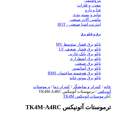
پتروشیمی
معدن و فلزات
غذا و دارو
تولید و بسته بندی
ماشین آلات صنعتی
اینترنت اشیا صنعتی - IIOT
برق و تابلو برق
تابلو برق فشار متوسط MV
تابلو برق فشار ضعیف LV
تابلو برق بانک خازنی
تابلو برق اضطراری
تابلو برق صنعتی
تابلو برق آسانسور
تابلو برق هوشمند ساختمان BMS
تابلو برق موتورخانه
خانه
/
کنترلر و نمایشگر
/
کنترلر دما
/
ترموستات
آتونیکس
/ ترموستات آتونیکس TK4M-A4RC
ترموستات آتونیکس TK4M-A4RC