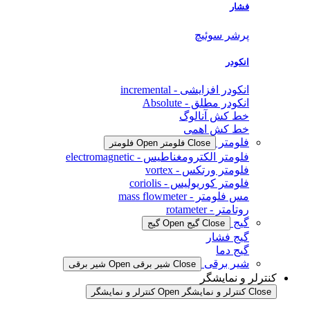
فشار
پرشر سوئیچ
انکودر
انکودر افزایشی - incremental
انکودر مطلق - Absolute
خط کش آنالوگ
خط کش اهمی
فلومتر
Close فلومتر
Open فلومتر
فلومتر الکترومغناطیس - electromagnetic
فلومتر ورتکس - vortex
فلومتر کوریولیس - coriolis
مس فلومتر - mass flowmeter
روتامتر - rotameter
گیج
Close گیج
Open گیج
گیج فشار
گیج دما
شیر برقی
Close شیر برقی
Open شیر برقی
کنترلر و نمایشگر
Close کنترلر و نمایشگر
Open کنترلر و نمایشگر