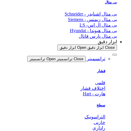
بی متال
بی متال اشنایدر - Schneider
بی متال زیمنس - Siemens
بی متال ال اس- LS
بی متال هیوندا - Hyundai
بی متال پارس فانال
ابزار دقیق
Close ابزار دقیق
Open ابزار دقیق
ترانسمیتر
Close ترانسمیتر
Open ترانسمیتر
فشار
قلمی
اختلاف فشار
هارت - Hart
سطح
التراسونیک
خازنی
راداری