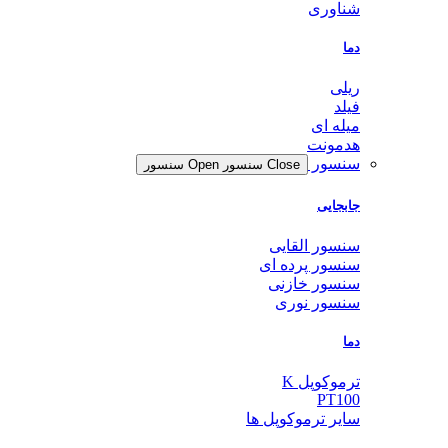
شناوری
دما
ریلی
فیلد
میله ای
هدمونت
سنسور
Close سنسور
Open سنسور
جابجایی
سنسور القایی
سنسور پرده ای
سنسور خازنی
سنسور نوری
دما
ترموکوپل K
PT100
سایر ترموکوپل ها