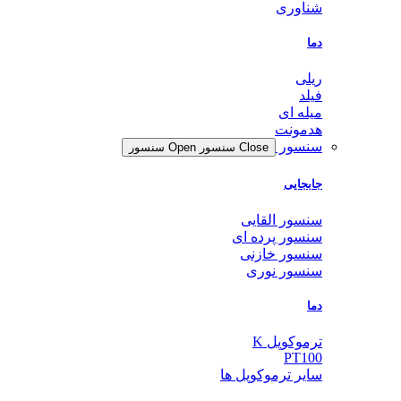
شناوری
دما
ریلی
فیلد
میله ای
هدمونت
سنسور
Close سنسور
Open سنسور
جابجایی
سنسور القایی
سنسور پرده ای
سنسور خازنی
سنسور نوری
دما
ترموکوپل K
PT100
سایر ترموکوپل ها