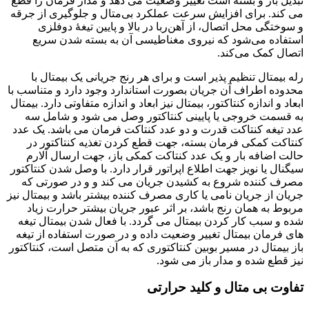
تبدیل باز و بسته است تغییر وضعیت می دهد و مدار فرمان را قطع
می کند. برای افزایش سرعت عملکرد بی‌متال و جلوگیری از جرقه
و سوختگی محل اتصال، از آهن‌ربا در بالا و پایین تیغهٔ دوفلزی
استفاده می‌شود که نیروی مغناطیسی آن به بسته شدن سریع
اتصال کمک می‌کند.
رله بیمتال تنظیم پذیر است و برای هر رنج جریانی یک بیمتال با
محدوده اطراف آن جریان بصورت استاندارد وجود دارد و متناسب با
ابعاد و اندازه کنتاکتور، بیمتال نیز ابعاد و اندازه متفاوتی دارد. بیمتال
به قسمت خروجی یا پایینی کنتاکتور وصل می شود و شامل سه
عدد تیغه کنتاکت قدرت و دو عدد کنتاکت فرمان می باشد. یک عدد
کنتاکت کمکی فرمان بسته، جهت قطع کردن تغذیه کنتاکتور در
حالت اضافه بار و یک عدد کنتاکت کمکی باز، جهت ارسال آلارم
سیگنال یا نویز جهت اطلاع اپراتور قرار دارد. با وصل شدن کنتاکتور
مصرف کننده شروع به کشیدن جریان می کند و و در صورتی که
جریان از جریان نامی یا کاری مصرف کننده بیشتر باشد و بیمتال نیز
مربوط به همان رنج باشد، بر اثر عبور جریان بیشتر حرارت زیاد
شده و سبب کار کردن بیمتال می گردد. با فعال شدن بیمتال تیغه
های فرمان بیمتال تغییر وضعیت داده و در صورت استفاده از تیغه
باز بیمتال در مسیر بوبین کنتاکتوری که به آن متصل است، کنتاکتور
نیز قطع شده و مدار باز می شود.
تفاوت بی متال و کلید حرارتی