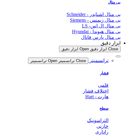
بی متال
بی متال اشنایدر - Schneider
بی متال زیمنس - Siemens
بی متال ال اس- LS
بی متال هیوندا - Hyundai
بی متال پارس فانال
ابزار دقیق
Close ابزار دقیق
Open ابزار دقیق
ترانسمیتر
Close ترانسمیتر
Open ترانسمیتر
فشار
قلمی
اختلاف فشار
هارت - Hart
سطح
التراسونیک
خازنی
راداری