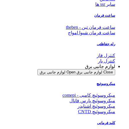
سایر ssr ها
ساعت فرمان
ساعت فرمان تبن - theben
ساعت فرمان شیوا امواج
رله حفاظتی
کنترل فاز
کنترل بار
لوازم جانبی برق
Close لوازم جانبی برق
Open لوازم جانبی برق
میکروسوئیچ
میکروسوئیچ کامپی - comepi
میکروسوئیچ پارس فانال
میکروسوئیچ اشنایدر
میکروسوئیچ CNTD
کلید فرمانی