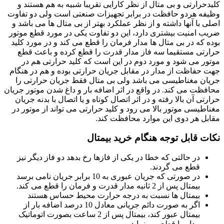
کلیدحرارتی و بی متال از نظر کارایی تقریبا شبیه به هم هستند و
وظیفه هردو حافظت در برابر تجهیزات صنعتی است ولی دو تفاوت
اصلی با آنها داشته و از نظر عملکرد بهتر از بی متال ها می باشد و
ضریب امنیت بیشتری دارد، این دو تفاوت یکی در مورد قطع موتور
بوده که در بی متال ها مدار فرمان را قطع می کند و در مورد کلید
حرارتی مستقیما سه فاز مدار قدرت را قطع کرده و باعث قطع
موتور می شود و مورد دوم در این است که کلید حرارتی هم در
جهت حفاظت از مدار در مقابل جریان حرارتی بوده و هم در هنگام
جریان مغناطیسی می باشد ولی بی متال فقط جریان حرارتی را
محافظت می کند. در واقع در اثر اضافه بار و داغ شدن موتور جریان
حرارتی آن بالا رفته و در اثر اتصال کوتاه و یا اتصال با بدنه جریان
مغناطیسی موتور بالا می رود و کلید حرارتی می تواند از موتور در
مقابل هر دوی این موارد محافظت کند.
نکات قابل توجه هنگام خرید بیمتال
در حالتی که خطا در یکی از فازها رخ بدهد دو فاز دیگر نیز
قطع می گردند.
در صورتی که جریان عبوری به 10 برابر جریان نامی برسد
بیمتال پس از 2 ثانیه مدار قدرت و فرمان را قطع می کند.
بیمتال ها نسبت به درجه حرارت محیط حساس هستند
اگر به صورت دائم جریانی معادل 10 درصد اضافه بار از
بیمتال عبور کند، بیمتال پس از 2 ساعت بصورت اتوماتیک
مدار را قطع می نماید.