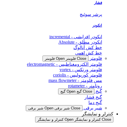
فشار
پرشر سوئیچ
انکودر
انکودر افزایشی - incremental
انکودر مطلق - Absolute
خط کش آنالوگ
خط کش اهمی
فلومتر
Close فلومتر
Open فلومتر
فلومتر الکترومغناطیس - electromagnetic
فلومتر ورتکس - vortex
فلومتر کوریولیس - coriolis
مس فلومتر - mass flowmeter
روتامتر - rotameter
گیج
Close گیج
Open گیج
گیج فشار
گیج دما
شیر برقی
Close شیر برقی
Open شیر برقی
کنترلر و نمایشگر
Close کنترلر و نمایشگر
Open کنترلر و نمایشگر