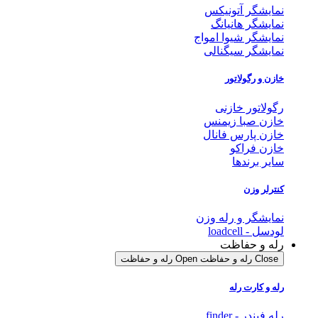
نمایشگر آتونیکس
نمایشگر هانیانگ
نمایشگر شیوا امواج
نمایشگر سیگنالی
خازن و رگولاتور
رگولاتور خازنی
خازن صبا زیمنس
خازن پارس فانال
خازن فراکو
سایر برندها
کنترلر وزن
نمایشگر و رله وزن
لودسل - loadcell
رله و حفاظت
Close رله و حفاظت
Open رله و حفاظت
رله و کارت رله
رله فیندر - finder