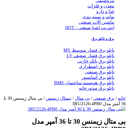
پتروشیمی
معدن و فلزات
غذا و دارو
تولید و بسته بندی
ماشین آلات صنعتی
اینترنت اشیا صنعتی - IIOT
برق و تابلو برق
تابلو برق فشار متوسط MV
تابلو برق فشار ضعیف LV
تابلو برق بانک خازنی
تابلو برق اضطراری
تابلو برق صنعتی
تابلو برق آسانسور
تابلو برق هوشمند ساختمان BMS
تابلو برق موتورخانه
خانه
/
برق صنعتی
/
بی متال
/
بیمتال زیمنس
/ بی متال زیمنس 30 تا
36 آمپر مدل 3RU2126-4PB0
بی متال زیمنس 30 تا 36 آمپر مدل