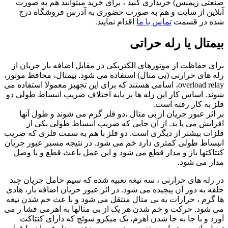
صنعتی زیمنس) خریداری کنید ، برای خرید میتوانید هم به صورت
آنلاین از سایت و هم به صورت حضوری به آدرس فروشگاه درج
شده در قسمت
تماس با ما
اقدام نمایید.
بیمتال یا رله حراتی
برای حفاظت از موتورهای الکتریکی در مقابل اضافه بار جریان از
رله های حرارتی (بی متال) استفاده می شود. بیمتال، محافظ موتور،
overload relay، اسامی هستند که برای این تجهیز معمولا استفاده می
شوند. اساس کار این رله ها بر پایه اختلاف ضریب انبساط طولی دو
فلز به کار رفته است.
بر اثر عبور جریان از بی متال ،دو فلز گرم می شوند و طول آنها
افزایش می یا بد. از آن جایی که ضریب انبساط طولی یکی از
فلزات بیشتر از دیگری است. دو فلز با هم به سمت فلزی که ضریب
انبساط طولی کمتری دارد خم می شود. در نتیجه مسیر عبور جریان
کنتاکتها باز و مدار قطع می شود و این عمل باعث قطع و یا وصل
مدار می شود.
در رله های حرارتی ، سه تیغه تعبیه شده که سیم حامل جریان چند
حلقه به دور آن پیچیده می شود. در اثر عبور جریان اضافه بار، هادی
ها گرم ، حرارات به بی متال منتقل می شود و با عث خم شدن تیغه
می شود. حرکت و خم شدن هر یک از بی متالها به اهرمی فشا ر می
آورد و با جا به جا شدن اهرم، یک میکرو سوئچ که دارای کنتاکت