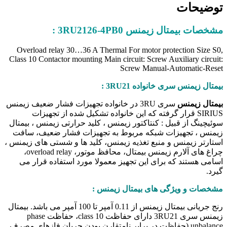
توضیحات
مشخصات بیمتال زیمنس 3RU2126-4PB0 :
Overload relay 30…36 A Thermal For motor protection Size S0,
Class 10 Contactor mounting Main circuit: Screw Auxiliary circuit:
Screw Manual-Automatic-Reset
بیمتال زیمنس سری خانواده 3RU21 :
بیمتال زیمنس
سری 3RU در خانواده تجهیزات فشار ضعیف زیمنس
SIRIUS قرار گرفته که این خانواده تشکیل شده از تجهیزات
سوئیچینگ از قبیل : کنتاکتور زیمنس ، کلید حرارتی زیمنس ، بیمتال
زیمنس ، تجهیزات شبکه مربوط به تجهیزات فشار ضعیف، سافت
استارتر زیمنس و منبع تغذیه زیمنس، کلید ها و شستی های زیمنس ،
چراغ های آلارم زیمنس بیمتال، محافظ موتور، overload relay،
اسامی هستند که برای این تجهیز معمولا مورد استفاده قرار می
گیرد.
مشخصات و ویژگی های بیمتال زیمنس
:
رنج جریانی بیمتال زیمنس از 0.11 آمپر تا 100 آمپر می باشد. بیمتال
زیمنس سری 3RU21 دارای حفاظت class 10، حفاظت phase
unbalance (حفاظت در برابر نامتقارن بودن جریان فازهای مصرف