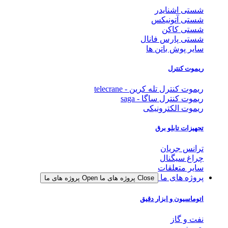
شستی اشنایدر
شستی آتونیکس
شستی کاکن
شستی پارس فانال
سایر پوش باتن ها
ریموت کنترل
ریموت کنترل تله کرین - telecrane
ریموت کنترل ساگا - saga
ریموت الکترونیکی
تجهیزات تابلو برق
ترانس جریان
چراغ سیگنال
سایر متعلقات
پروژه های ما
Close پروژه های ما
Open پروژه های ما
اتوماسیون و ابزار دقیق
نفت و گاز