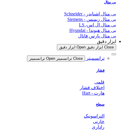
بی متال
بی متال اشنایدر - Schneider
بی متال زیمنس - Siemens
بی متال ال اس- LS
بی متال هیوندا - Hyundai
بی متال پارس فانال
ابزار دقیق
Close ابزار دقیق
Open ابزار دقیق
ترانسمیتر
Close ترانسمیتر
Open ترانسمیتر
فشار
قلمی
اختلاف فشار
هارت - Hart
سطح
التراسونیک
خازنی
راداری