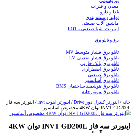
پتروشیمی
معدن و فلزات
غذا و دارو
تولید و بسته بندی
ماشین آلات صنعتی
اینترنت اشیا صنعتی - IIOT
برق و تابلو برق
تابلو برق فشار متوسط MV
تابلو برق فشار ضعیف LV
تابلو برق بانک خازنی
تابلو برق اضطراری
تابلو برق صنعتی
تابلو برق آسانسور
تابلو برق هوشمند ساختمان BMS
تابلو برق موتورخانه
خانه
/
اینورتر کنترل دور Drive
/
اینورتر اینوت invt
/ اینورتر سه فاز
INVT GD200L توان 4KW مخصوص آسانسور
اینورتر سه فاز INVT GD200L توان 4KW