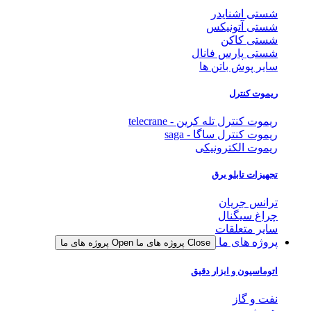
شستی اشنایدر
شستی آتونیکس
شستی کاکن
شستی پارس فانال
سایر پوش باتن ها
ریموت کنترل
ریموت کنترل تله کرین - telecrane
ریموت کنترل ساگا - saga
ریموت الکترونیکی
تجهیزات تابلو برق
ترانس جریان
چراغ سیگنال
سایر متعلقات
پروژه های ما
Close پروژه های ما
Open پروژه های ما
اتوماسیون و ابزار دقیق
نفت و گاز