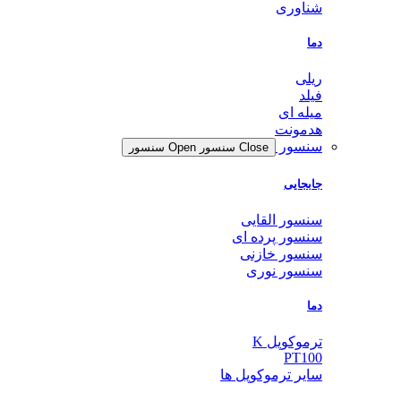
شناوری
دما
ریلی
فیلد
میله ای
هدمونت
سنسور
Close سنسور
Open سنسور
جابجایی
سنسور القایی
سنسور پرده ای
سنسور خازنی
سنسور نوری
دما
ترموکوپل K
PT100
سایر ترموکوپل ها