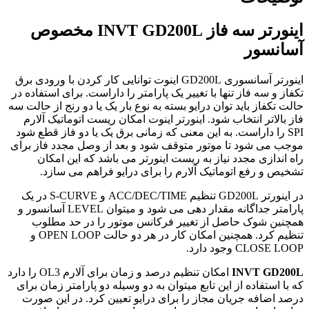
اینورتر سه فاز INVT GD200L مخصوص
آسانسور
اینورتر آسانسوری GD200L اینوت توانایی کار کردن با ورودی برق
تکفاز و سه فاز تنها با تغییر یک پارامتر را داراست. برای استفاده در
حالت تکفاز باید توان درایو بسته به نوع بار یک یا دو رنج از حالت سه
فاز بالاتر انتخاب شود. اینورتر اینوت امکان ریست اتوماتیک آلارم
SPI را داراست. به این معنی که زمانی برق یک یا دو فاز قطع شود
موجب می شود تا موتور متوقف شود و بعد از وصل مجدد فاز برای
راه اندازی مجدد نیاز به ریست اینورتر می باشد که این امکان
تشخیص و رفع اتوماتیک آلارم را برای درایو فراهم می سازد.
در اینورتر GD200L تنظیم ACC/DEC/TIME و S-CURVE در یک
پارامتر جداگانه مقدار دهی می شود و میتوان LEVEL آسانسور و
همچنین شوک حاصل از تغییر فرکانس موتور را در حد مطلوب
تنظیم کرد. همچنین امکان کار در هر دو حالت OPEN LOOP و
CLOSE LOOP وجود دارد.
INVT GD200L
امکان تنظیم درصد و زمان برای آلارم OL3 را دارد
که با استفاده از این تابع میتوان به دو وسیله دو پارامتر زمان برای
درصد اضافه جریان مجاز را برای درایو تعیین کرد. در این صورت