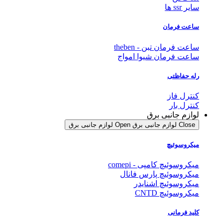
سایر ssr ها
ساعت فرمان
ساعت فرمان تبن - theben
ساعت فرمان شیوا امواج
رله حفاظتی
کنترل فاز
کنترل بار
لوازم جانبی برق
Close لوازم جانبی برق
Open لوازم جانبی برق
میکروسوئیچ
میکروسوئیچ کامپی - comepi
میکروسوئیچ پارس فانال
میکروسوئیچ اشنایدر
میکروسوئیچ CNTD
کلید فرمانی