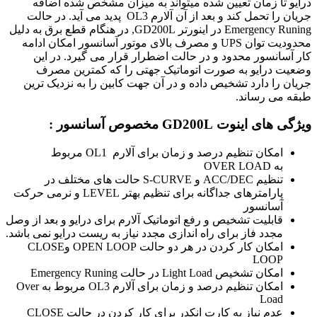
درایو تا زمان تعیین شده میتواند به میزان مشخص شده اضافه
جریان را تحمل کند و بعد از آن آلارم OL3 پدید می آید. در حالت
Emergency Runing در اینورتر GD200L, در هنگام قطع برق به دلیل
محدودیت توان UPS و مصرف بالای موتور آسانسور امکان ادامه
کار آسانسور محدود و در حالت اضطرار قرار می گیرد. در این
وضعیت درایو به صورت اتوماتیک جهتی را که کمترین مصرف
جریان را دارد تشخیص داده و در آن جهت کابین را به نزدیک ترین
طبقه می رساند.
ویژگی های اینوت
GD200L
مخصوص آسانسور :
امکان تنظیم درصد و زمان برای آلارم
OL1
مربوط
به
OVER LOAD
تنظیم
ACC/DEC
و
S-CURVE
حالت های مختلف در
پارامترهای جداگانه برای تنظیم بهتر
LEVEL
و نرمی حرکت
آسانسور
قابلیت تشخیص و رفع اتوماتیک آلارم برای درایو و بعد از وصل
مجدد فاز برای راه اندازی مجدد نیاز به ریست درایو نمی باشد.
امکان کار کردن در هر دو حالت
OPEN LOOP
و
CLOSE
LOOP
امکان تشخیص
Light Load
در حالت
Emergency Runing
امکان تنظیم درصد و زمان برای آلارم
OL3
مربوط به
Over
Load
عدم نیاز به کارت انکدر برای کار کردن در حالت
CLOSE