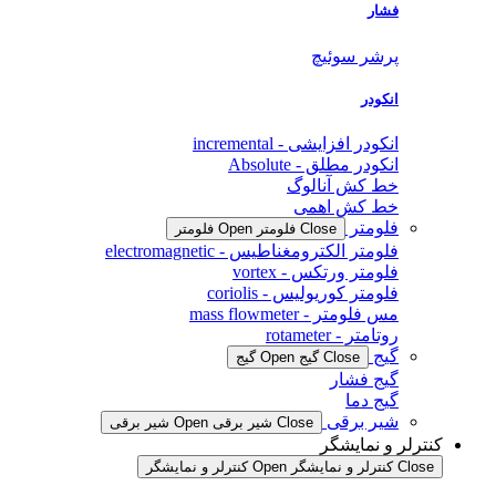
فشار
پرشر سوئیچ
انکودر
انکودر افزایشی - incremental
انکودر مطلق - Absolute
خط کش آنالوگ
خط کش اهمی
فلومتر
Close فلومتر
Open فلومتر
فلومتر الکترومغناطیس - electromagnetic
فلومتر ورتکس - vortex
فلومتر کوریولیس - coriolis
مس فلومتر - mass flowmeter
روتامتر - rotameter
گیج
Close گیج
Open گیج
گیج فشار
گیج دما
شیر برقی
Close شیر برقی
Open شیر برقی
کنترلر و نمایشگر
Close کنترلر و نمایشگر
Open کنترلر و نمایشگر