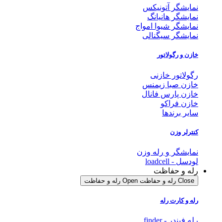
نمایشگر آتونیکس
نمایشگر هانیانگ
نمایشگر شیوا امواج
نمایشگر سیگنالی
خازن و رگولاتور
رگولاتور خازنی
خازن صبا زیمنس
خازن پارس فانال
خازن فراکو
سایر برندها
کنترلر وزن
نمایشگر و رله وزن
لودسل - loadcell
رله و حفاظت
Close رله و حفاظت
Open رله و حفاظت
رله و کارت رله
رله فیندر - finder