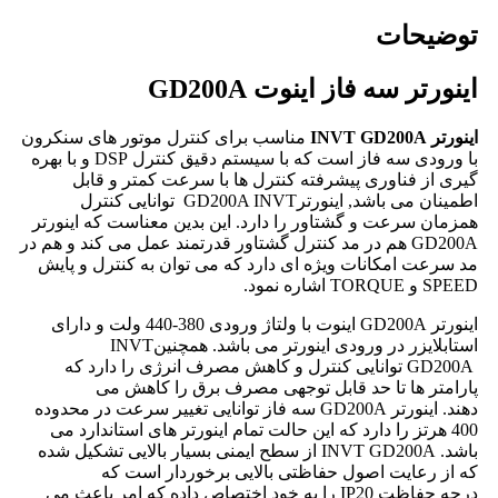
توضیحات
اینورتر سه فاز اینوت GD200A
اینورتر INVT GD200A
مناسب برای کنترل موتور های سنکرون
با ورودی سه فاز است که با سیستم دقیق کنترل DSP و با بهره
گیری از فناوری پیشرفته کنترل ها با سرعت کمتر و قابل
اطمینان می باشد, اینورترGD200A INVT توانایی کنترل
همزمان سرعت و گشتاور را دارد. این بدین معناست که اینورتر
GD200A هم در مد کنترل گشتاور قدرتمند عمل می کند و هم در
مد سرعت امکانات ویژه ای دارد که می توان به کنترل و پایش
SPEED و TORQUE اشاره نمود.
اینورتر
GD200A
اینوت با ولتاژ ورودی 380-440 ولت و دارای
استابلایزر در ورودی اینورتر می باشد. همچنین
INVT
GD200A
توانایی کنترل و کاهش مصرف انرژی را دارد که
پارامتر ها تا حد قابل توجهی مصرف برق را کاهش می
دهند. اینورتر
GD200A
سه فاز توانایی تغییر سرعت در محدوده
400 هرتز را دارد که این حالت تمام اینورتر های استاندارد می
باشد.
INVT GD200A
از سطح ایمنی بسیار بالایی تشکیل شده
که از رعایت اصول حفاظتی بالایی برخوردار است که
درجه حفاظت
IP20
را به خود اختصاص داده که امر باعث می