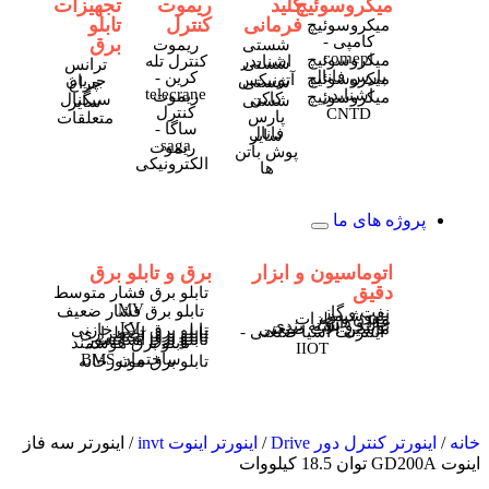
میکروسوئیچ
کلید
ریموت
تجهیزات
فرمانی
کنترل
تابلو
میکروسوئیچ
کامپی -
برق
شستی
ریموت
comepi
میکروسوئیچ
اشنایدر
کنترل تله
شستی
ترانس
پارس فانال
کرین -
میکروسوئیچ
آتونیکس
جریان
شستی
چراغ
telecrane
اشنایدر
ریموت
میکروسوئیچ
کاکن
سیگنال
شستی
سایر
کنترل
CNTD
پارس
متعلقات
ساگا -
فانال
سایر
saga
ریموت
پوش باتن
الکترونیکی
ها
پروژه های ما
اتوماسیون و ابزار
برق و تابلو برق
دقیق
تابلو برق فشار متوسط
MV
تابلو برق فشار ضعیف
نفت و گاز
پتروشیمی
معدن و فلزات
غذا و دارو
تولید و بسته بندی
LV
ماشین آلات صنعتی
تابلو برق بانک خازنی
اینترنت اشیا صنعتی -
تابلو برق اضطراری
تابلو برق صنعتی
تابلو برق آسانسور
تابلو برق هوشمند
IIOT
ساختمان BMS
تابلو برق موتورخانه
خانه
/
اینورتر کنترل دور Drive
/
اینورتر اینوت invt
/ اینورتر سه فاز
اینوت GD200A توان 18.5 کیلووات