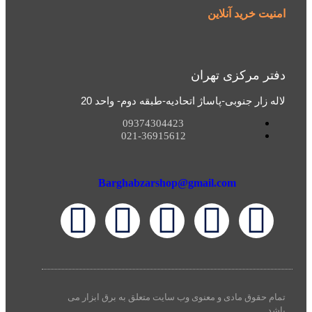
امنیت خرید آنلاین
دفتر مرکزی تهران
لاله زار جنوبی-پاساژ اتحادیه-طبقه دوم- واحد 20
09374304423
021-36915612
Barghabzarshop@gmail.com
تمام حقوق مادی و معنوی وب سایت متعلق به برق ابزار می
باشد