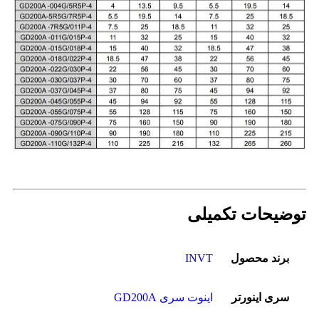
توضیحات تکمیلی
برند محصول
INVT
سری اینورتر
اینوت سری GD200A