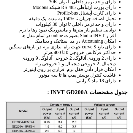
دارای واحد ترمز داخلی تا توان
30K
دارای پورت ارتباطی
RS-485
شبکه
Modbus
دارای کارت آپشنال
Profile-bus
تحمل اضافه جریان تا
150%
به مدت یک دقیقه
دارای واحد ترمز داخلی تا توان 30 کیلووات
توانایی تنظیم پارامترها و مانیتورینگ نمودارها با نرم
افزار
Studio INVT
بصورت
online
در تمام مدل ها
امکان
Autotuning
در مد استاتیک و دینامیک
دارای تابع
curve S
جهت راه اندازی نرم در بارهای سنگین
حداکثر فرکانس خروجی
0
تا 400 هرتز
دارای 2 ورودی آنالوگ
,
2 خروجی آنالوگ
,
9 ورودی
دیجیتال
,
2 خروجی دیجیتال و 2 خروجی رله
امکان قرار دادن قفل نرم افزاری بر روی اینورتر
قابلیت کنترل بوستر پمپ ها تا سه موتور
دارای 18 ماه گارانتی
جدول مشخصات INVT GD200A :