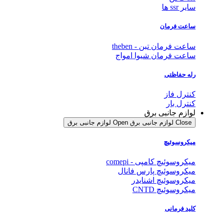
سایر ssr ها
ساعت فرمان
ساعت فرمان تبن - theben
ساعت فرمان شیوا امواج
رله حفاظتی
کنترل فاز
کنترل بار
لوازم جانبی برق
Close لوازم جانبی برق
Open لوازم جانبی برق
میکروسوئیچ
میکروسوئیچ کامپی - comepi
میکروسوئیچ پارس فانال
میکروسوئیچ اشنایدر
میکروسوئیچ CNTD
کلید فرمانی