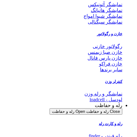
نمایشگر آتونیکس
نمایشگر هانیانگ
نمایشگر شیوا امواج
نمایشگر سیگنالی
خازن و رگولاتور
رگولاتور خازنی
خازن صبا زیمنس
خازن پارس فانال
خازن فراکو
سایر برندها
کنترلر وزن
نمایشگر و رله وزن
لودسل - loadcell
رله و حفاظت
Close رله و حفاظت
Open رله و حفاظت
رله و کارت رله
رله فیندر - finder