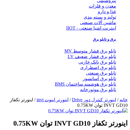
پتروشیمی
معدن و فلزات
غذا و دارو
تولید و بسته بندی
ماشین آلات صنعتی
اینترنت اشیا صنعتی - IIOT
برق و تابلو برق
تابلو برق فشار متوسط MV
تابلو برق فشار ضعیف LV
تابلو برق بانک خازنی
تابلو برق اضطراری
تابلو برق صنعتی
تابلو برق آسانسور
تابلو برق هوشمند ساختمان BMS
تابلو برق موتورخانه
خانه
/
اینورتر کنترل دور Drive
/
اینورتر اینوت invt
/ اينورتر تكفاز
INVT GD10 توان 0.75KW
اينورتر تكفاز INVT GD10 توان 0.75KW