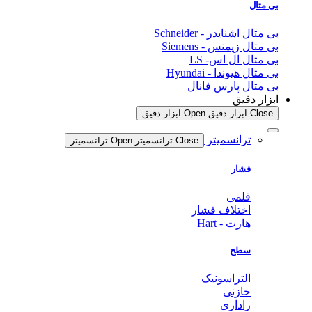
بی متال
بی متال اشنایدر - Schneider
بی متال زیمنس - Siemens
بی متال ال اس- LS
بی متال هیوندا - Hyundai
بی متال پارس فانال
ابزار دقیق
Close ابزار دقیق
Open ابزار دقیق
ترانسمیتر
Close ترانسمیتر
Open ترانسمیتر
فشار
قلمی
اختلاف فشار
هارت - Hart
سطح
التراسونیک
خازنی
راداری