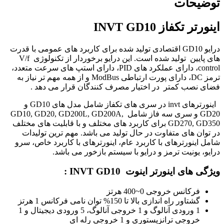
توضیحات
اينورتر تكفاز INVT GD10
درایو GD10 اقتصادی تولید شده برای کاربرد های عمومی با قدرت
های پایین تولید شده است. این درایو برخوردار از تکنولوژی V/f
control، دارای عملکرد های PID، دارای استپ های سرعت متعدد،
ترمز DC، دارای پورت ارتباطی ModBus و از همه مهم تر نیاز به
فضای نصب کمتر در اختیار مصرف کنندگان قرار می دهد .
اینورترهای invt در سری های تکفاز شامل مدل های GD10 و
GD20 و سری سه فاز شامل GD10, GD20, GD200L, GD200A,
GD270, GD350 برای کاربرد های مختلف و با قابلیت های مختلف
در توان های متفاوت در حال تولید می باشد. مهم ترین تولیدات
شامل اینورترهای با کاربرد عام، اینورترهای با کاربرد خاص، سرو
درایو، یونیت ترمز و درایو با سیستم بازخور می باشد.
ویژگی های اینورتر اینوت INVT GD10 :
فرکانس خروجی 0~400 هرتز
گشتاور راه اندازی بالا تا 150% توان نامی فرکانس 1 هرتز
1 ورودی آنالوگ و 1 خروجی آنالوگ، 5 ورودی دیجیتال و 1
خروجی ترانزیستوری و 1 خروجی رله ای