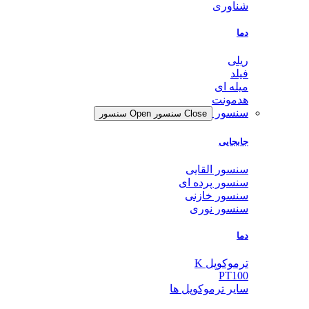
شناوری
دما
ریلی
فیلد
میله ای
هدمونت
سنسور
Close سنسور
Open سنسور
جابجایی
سنسور القایی
سنسور پرده ای
سنسور خازنی
سنسور نوری
دما
ترموکوپل K
PT100
سایر ترموکوپل ها