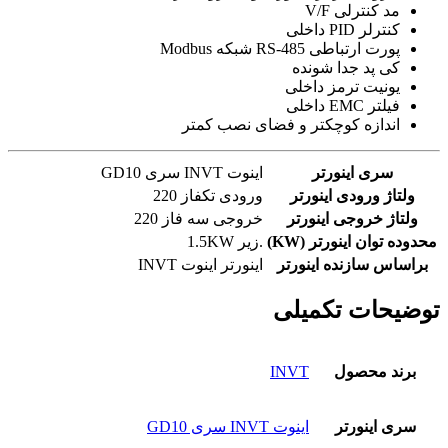
مد کنترلی V/F
کنترلر PID داخلی
پورت ارتباطی RS-485 شبکه Modbus
کی پد جدا شونده
یونیت ترمز داخلی
فیلتر EMC داخلی
اندازه کوچکتر و فضای نصب کمتر
سری اینورتر
اینوت INVT سری GD10
ولتاژ ورودی اینورتر
ورودی تکفاز 220
ولتاژ خروجی اینورتر
خروجی سه فاز 220
محدوده توان اینورتر (KW)
.زیر 1.5KW
براساس سازنده اینورتر
اینورتر اینوت INVT
توضیحات تکمیلی
برند محصول
INVT
سری اینورتر
اینوت INVT سری GD10