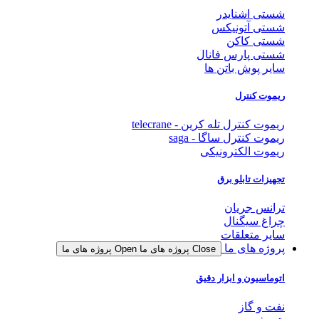
شستی اشنایدر
شستی آتونیکس
شستی کاکن
شستی پارس فانال
سایر پوش باتن ها
ریموت کنترل
ریموت کنترل تله کرین - telecrane
ریموت کنترل ساگا - saga
ریموت الکترونیکی
تجهیزات تابلو برق
ترانس جریان
چراغ سیگنال
سایر متعلقات
پروژه های ما
Close پروژه های ما
Open پروژه های ما
اتوماسیون و ابزار دقیق
نفت و گاز