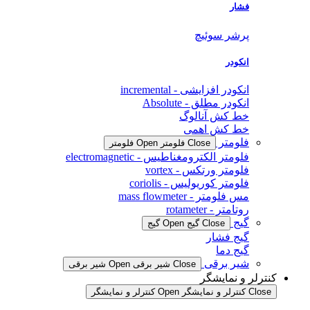
فشار
پرشر سوئیچ
انکودر
انکودر افزایشی - incremental
انکودر مطلق - Absolute
خط کش آنالوگ
خط کش اهمی
فلومتر
Close فلومتر
Open فلومتر
فلومتر الکترومغناطیس - electromagnetic
فلومتر ورتکس - vortex
فلومتر کوریولیس - coriolis
مس فلومتر - mass flowmeter
روتامتر - rotameter
گیج
Close گیج
Open گیج
گیج فشار
گیج دما
شیر برقی
Close شیر برقی
Open شیر برقی
کنترلر و نمایشگر
Close کنترلر و نمایشگر
Open کنترلر و نمایشگر