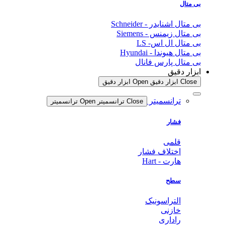
بی متال
بی متال اشنایدر - Schneider
بی متال زیمنس - Siemens
بی متال ال اس- LS
بی متال هیوندا - Hyundai
بی متال پارس فانال
ابزار دقیق
Close ابزار دقیق
Open ابزار دقیق
ترانسمیتر
Close ترانسمیتر
Open ترانسمیتر
فشار
قلمی
اختلاف فشار
هارت - Hart
سطح
التراسونیک
خازنی
راداری