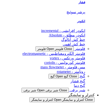
فشار
پرشر سوئیچ
انکودر
انکودر افزایشی - incremental
انکودر مطلق - Absolute
خط کش آنالوگ
خط کش اهمی
فلومتر
Close فلومتر
Open فلومتر
فلومتر الکترومغناطیس - electromagnetic
فلومتر ورتکس - vortex
فلومتر کوریولیس - coriolis
مس فلومتر - mass flowmeter
روتامتر - rotameter
گیج
Close گیج
Open گیج
گیج فشار
گیج دما
شیر برقی
Close شیر برقی
Open شیر برقی
کنترلر و نمایشگر
Close کنترلر و نمایشگر
Open کنترلر و نمایشگر