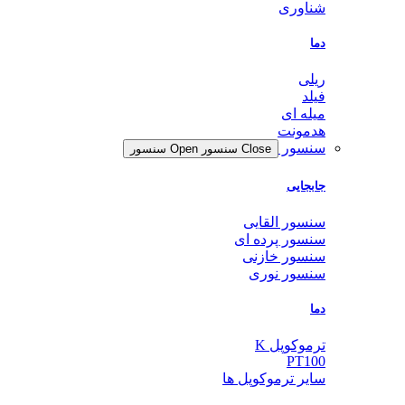
شناوری
دما
ریلی
فیلد
میله ای
هدمونت
سنسور
Close سنسور
Open سنسور
جابجایی
سنسور القایی
سنسور پرده ای
سنسور خازنی
سنسور نوری
دما
ترموکوپل K
PT100
سایر ترموکوپل ها