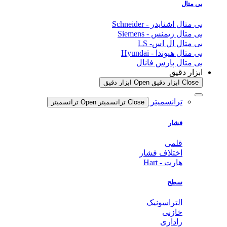
بی متال
بی متال اشنایدر - Schneider
بی متال زیمنس - Siemens
بی متال ال اس- LS
بی متال هیوندا - Hyundai
بی متال پارس فانال
ابزار دقیق
Close ابزار دقیق
Open ابزار دقیق
ترانسمیتر
Close ترانسمیتر
Open ترانسمیتر
فشار
قلمی
اختلاف فشار
هارت - Hart
سطح
التراسونیک
خازنی
راداری