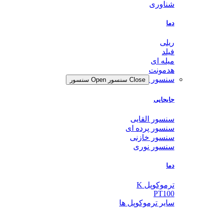
شناوری
دما
ریلی
فیلد
میله ای
هدمونت
سنسور
Close سنسور
Open سنسور
جابجایی
سنسور القایی
سنسور پرده ای
سنسور خازنی
سنسور نوری
دما
ترموکوپل K
PT100
سایر ترموکوپل ها