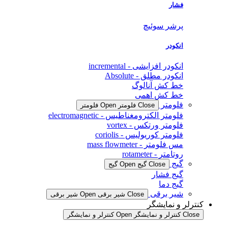
فشار
پرشر سوئیچ
انکودر
انکودر افزایشی - incremental
انکودر مطلق - Absolute
خط کش آنالوگ
خط کش اهمی
فلومتر
Close فلومتر
Open فلومتر
فلومتر الکترومغناطیس - electromagnetic
فلومتر ورتکس - vortex
فلومتر کوریولیس - coriolis
مس فلومتر - mass flowmeter
روتامتر - rotameter
گیج
Close گیج
Open گیج
گیج فشار
گیج دما
شیر برقی
Close شیر برقی
Open شیر برقی
کنترلر و نمایشگر
Close کنترلر و نمایشگر
Open کنترلر و نمایشگر