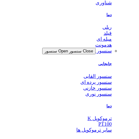
شناوری
دما
ریلی
فیلد
میله ای
هدمونت
سنسور
Close سنسور
Open سنسور
جابجایی
سنسور القایی
سنسور پرده ای
سنسور خازنی
سنسور نوری
دما
ترموکوپل K
PT100
سایر ترموکوپل ها