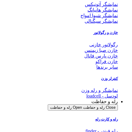
نمایشگر آتونیکس
نمایشگر هانیانگ
نمایشگر شیوا امواج
نمایشگر سیگنالی
خازن و رگولاتور
رگولاتور خازنی
خازن صبا زیمنس
خازن پارس فانال
خازن فراکو
سایر برندها
کنترلر وزن
نمایشگر و رله وزن
لودسل - loadcell
رله و حفاظت
Close رله و حفاظت
Open رله و حفاظت
رله و کارت رله
رله فیندر - finder