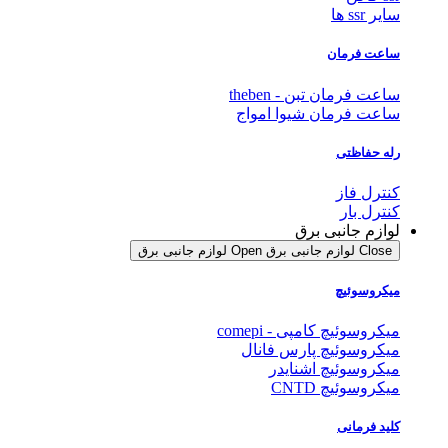
سایر ssr ها
ساعت فرمان
ساعت فرمان تبن - theben
ساعت فرمان شیوا امواج
رله حفاظتی
کنترل فاز
کنترل بار
لوازم جانبی برق
Close لوازم جانبی برق
Open لوازم جانبی برق
میکروسوئیچ
میکروسوئیچ کامپی - comepi
میکروسوئیچ پارس فانال
میکروسوئیچ اشنایدر
میکروسوئیچ CNTD
کلید فرمانی