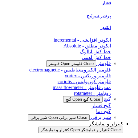
فشار
پرشر سوئیچ
انکودر
انکودر افزایشی - incremental
انکودر مطلق - Absolute
خط کش آنالوگ
خط کش اهمی
فلومتر
Close فلومتر
Open فلومتر
فلومتر الکترومغناطیس - electromagnetic
فلومتر ورتکس - vortex
فلومتر کوریولیس - coriolis
مس فلومتر - mass flowmeter
روتامتر - rotameter
گیج
Close گیج
Open گیج
گیج فشار
گیج دما
شیر برقی
Close شیر برقی
Open شیر برقی
کنترلر و نمایشگر
Close کنترلر و نمایشگر
Open کنترلر و نمایشگر