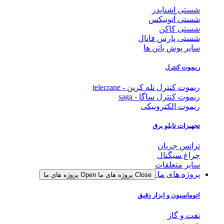
شستی اشنایدر
شستی آتونیکس
شستی کاکن
شستی پارس فانال
سایر پوش باتن ها
ریموت کنترل
ریموت کنترل تله کرین - telecrane
ریموت کنترل ساگا - saga
ریموت الکترونیکی
تجهیزات تابلو برق
ترانس جریان
چراغ سیگنال
سایر متعلقات
پروژه های ما
Close پروژه های ما
Open پروژه های ما
اتوماسیون و ابزار دقیق
نفت و گاز