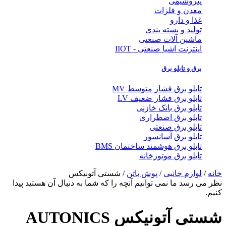
پتروشیمی
معدن و فلزات
غذا و دارو
تولید و بسته بندی
ماشین آلات صنعتی
اینترنت اشیا صنعتی - IIOT
برق و تابلو برق
تابلو برق فشار متوسط MV
تابلو برق فشار ضعیف LV
تابلو برق بانک خازنی
تابلو برق اضطراری
تابلو برق صنعتی
تابلو برق آسانسور
تابلو برق هوشمند ساختمان BMS
تابلو برق موتورخانه
خانه
/
لوازم جانبی
/
پوش باتن
/ شستی آتونیکس
نظر می رسد ما نمی توانیم آنچه را که شما به دنبال آن هستید پیدا
کنیم.
شستی آتونیکس AUTONICS