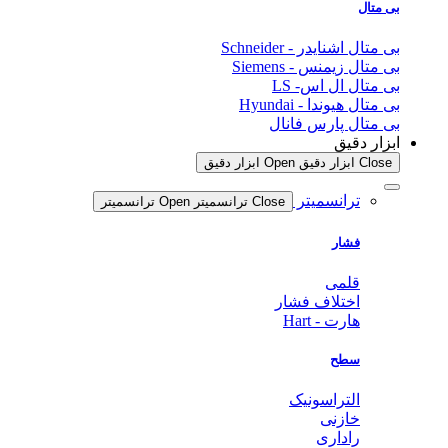
بی متال
بی متال اشنایدر - Schneider
بی متال زیمنس - Siemens
بی متال ال اس- LS
بی متال هیوندا - Hyundai
بی متال پارس فانال
ابزار دقیق
Close ابزار دقیق
Open ابزار دقیق
ترانسمیتر
Close ترانسمیتر
Open ترانسمیتر
فشار
قلمی
اختلاف فشار
هارت - Hart
سطح
التراسونیک
خازنی
راداری