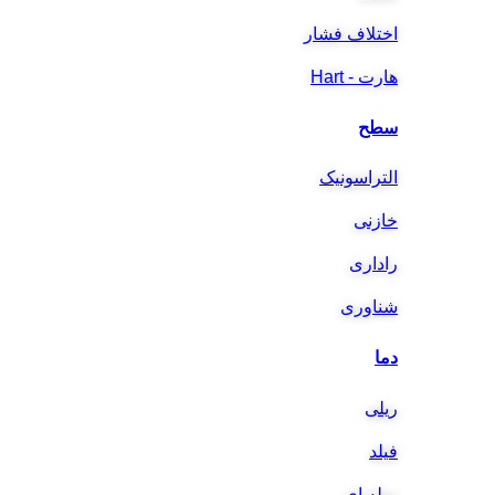
اختلاف فشار
هارت - Hart
سطح
التراسونیک
خازنی
راداری
شناوری
دما
ریلی
فیلد
میله ای