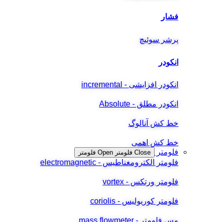
فشار
پرشر سوئیچ
انکودر
انکودر افزایشی - incremental
انکودر مطلق - Absolute
خط کش آنالوگ
خط کش اهمی
فلومتر
Close فلومتر
Open فلومتر
فلومتر الکترومغناطیس - electromagnetic
فلومتر ورتکس - vortex
فلومتر کوریولیس - coriolis
مس فلومتر - mass flowmeter