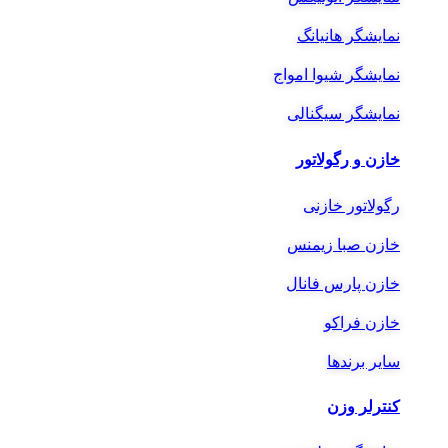
نمایشگر هانیانگ
نمایشگر شیوا امواج
نمایشگر سیگنالی
خازن و رگولاتور
رگولاتور خازنی
خازن صبا زیمنس
خازن پارس فانال
خازن فراکو
سایر برندها
کنترلر وزن