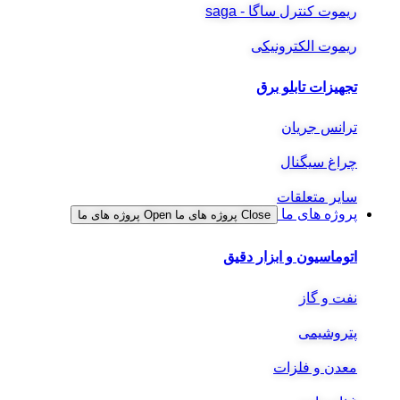
ریموت کنترل ساگا - saga
ریموت الکترونیکی
تجهیزات تابلو برق
ترانس جریان
چراغ سیگنال
سایر متعلقات
پروژه های ما
Close پروژه های ما
Open پروژه های ما
اتوماسیون و ابزار دقیق
نفت و گاز
پتروشیمی
معدن و فلزات