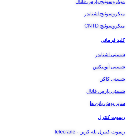
میکروسوئیچ پارس فانال
میکروسوئیچ اشنایدر
میکروسوئیچ CNTD
کلید فرمانی
شستی اشنایدر
شستی آتونیکس
شستی کاکن
شستی پارس فانال
سایر پوش باتن ها
ریموت کنترل
ریموت کنترل تله کرین - telecrane