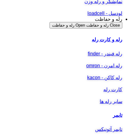
نمایشگر و رله وزن
لودسل - loadcell
رله و حفاظت
Close رله و حفاظت
Open رله و حفاظت
رله و کارت رله
رله فیندر - finder
رله امرن - omron
رله کاکن - kacon
کارت رله
سایر رله ها
تایمر
تایمر آتونیکس