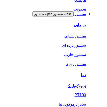
هدمونت
سنسور
Close سنسور
Open سنسور
جابجایی
سنسور القایی
سنسور پرده ای
سنسور خازنی
سنسور نوری
دما
ترموکوپل K
PT100
سایر ترموکوپل ها