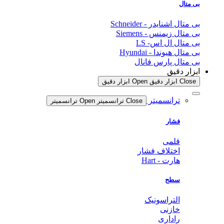
بی متال
بی متال اشنایدر - Schneider
بی متال زیمنس - Siemens
بی متال ال اس- LS
بی متال هیوندا - Hyundai
بی متال پارس فانال
ابزار دقیق
Close ابزار دقیق
Open ابزار دقیق
ترانسمیتر
Close ترانسمیتر
Open ترانسمیتر
فشار
قلمی
اختلاف فشار
هارت - Hart
سطح
التراسونیک
خازنی
راداری