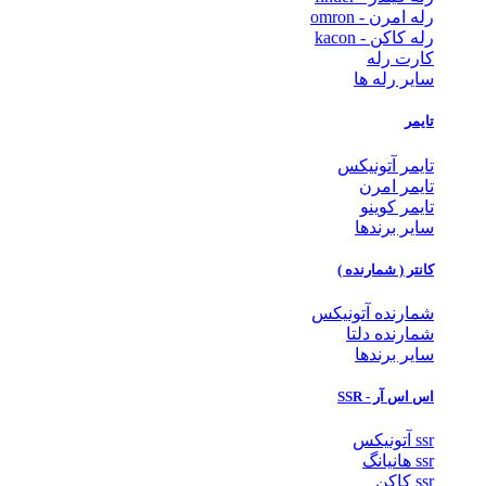
رله امرن - omron
رله کاکن - kacon
کارت رله
سایر رله ها
تایمر
تایمر آتونیکس
تایمر امرن
تایمر کوینو
سایر برندها
کانتر ( شمارنده )
شمارنده آتونیکس
شمارنده دلتا
سایر برندها
اس اس آر - SSR
ssr آتونیکس
ssr هانیانگ
ssr کاکن