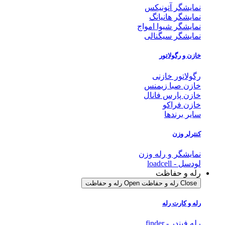
نمایشگر آتونیکس
نمایشگر هانیانگ
نمایشگر شیوا امواج
نمایشگر سیگنالی
خازن و رگولاتور
رگولاتور خازنی
خازن صبا زیمنس
خازن پارس فانال
خازن فراکو
سایر برندها
کنترلر وزن
نمایشگر و رله وزن
لودسل - loadcell
رله و حفاظت
Close رله و حفاظت
Open رله و حفاظت
رله و کارت رله
رله فیندر - finder