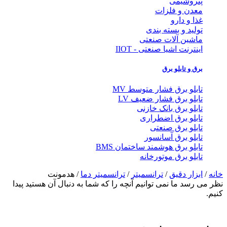
پتروشیمی
معدن و فلزات
غذا و دارو
تولید و بسته بندی
ماشین آلات صنعتی
اینترنت اشیا صنعتی - IIOT
برق و تابلو برق
تابلو برق فشار متوسط MV
تابلو برق فشار ضعیف LV
تابلو برق بانک خازنی
تابلو برق اضطراری
تابلو برق صنعتی
تابلو برق آسانسور
تابلو برق هوشمند ساختمان BMS
تابلو برق موتورخانه
خانه
/
ابزار دقیق
/
ترانسمیتر
/
ترانسمیتر دما
/ هدمونت
نظر می رسد ما نمی توانیم آنچه را که شما به دنبال آن هستید پیدا
کنیم.