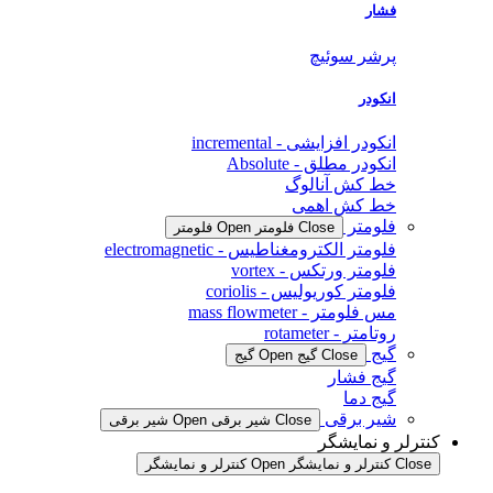
فشار
پرشر سوئیچ
انکودر
انکودر افزایشی - incremental
انکودر مطلق - Absolute
خط کش آنالوگ
خط کش اهمی
فلومتر
Close فلومتر
Open فلومتر
فلومتر الکترومغناطیس - electromagnetic
فلومتر ورتکس - vortex
فلومتر کوریولیس - coriolis
مس فلومتر - mass flowmeter
روتامتر - rotameter
گیج
Close گیج
Open گیج
گیج فشار
گیج دما
شیر برقی
Close شیر برقی
Open شیر برقی
کنترلر و نمایشگر
Close کنترلر و نمایشگر
Open کنترلر و نمایشگر