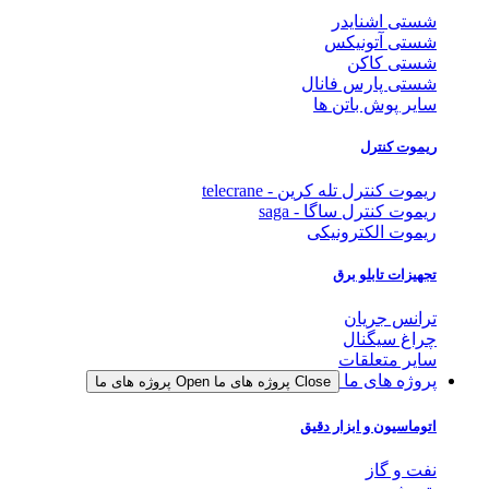
شستی اشنایدر
شستی آتونیکس
شستی کاکن
شستی پارس فانال
سایر پوش باتن ها
ریموت کنترل
ریموت کنترل تله کرین - telecrane
ریموت کنترل ساگا - saga
ریموت الکترونیکی
تجهیزات تابلو برق
ترانس جریان
چراغ سیگنال
سایر متعلقات
پروژه های ما
Close پروژه های ما
Open پروژه های ما
اتوماسیون و ابزار دقیق
نفت و گاز