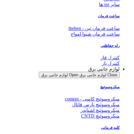
سایر ssr ها
ساعت فرمان
ساعت فرمان تبن - theben
ساعت فرمان شیوا امواج
رله حفاظتی
کنترل فاز
کنترل بار
لوازم جانبی برق
Close لوازم جانبی برق
Open لوازم جانبی برق
میکروسوئیچ
میکروسوئیچ کامپی - comepi
میکروسوئیچ پارس فانال
میکروسوئیچ اشنایدر
میکروسوئیچ CNTD
کلید فرمانی