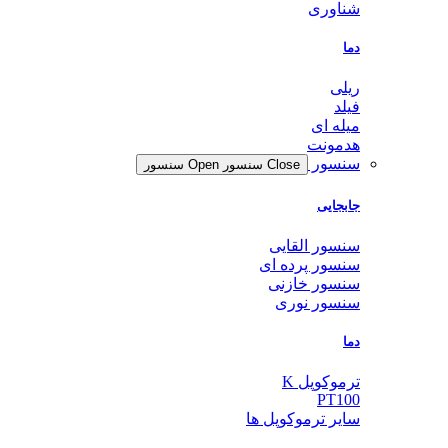
شناوری
دما
ریلی
فیلد
میله ای
هدمونت
سنسور
Close سنسور
Open سنسور
جابجایی
سنسور القایی
سنسور پرده ای
سنسور خازنی
سنسور نوری
دما
ترموکوپل K
PT100
سایر ترموکوپل ها