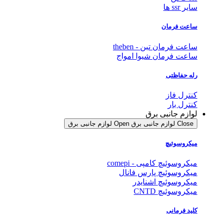
سایر ssr ها
ساعت فرمان
ساعت فرمان تبن - theben
ساعت فرمان شیوا امواج
رله حفاظتی
کنترل فاز
کنترل بار
لوازم جانبی برق
Close لوازم جانبی برق
Open لوازم جانبی برق
میکروسوئیچ
میکروسوئیچ کامپی - comepi
میکروسوئیچ پارس فانال
میکروسوئیچ اشنایدر
میکروسوئیچ CNTD
کلید فرمانی