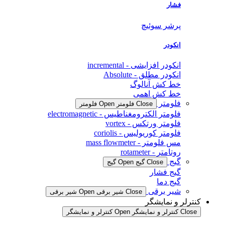
فشار
پرشر سوئیچ
انکودر
انکودر افزایشی - incremental
انکودر مطلق - Absolute
خط کش آنالوگ
خط کش اهمی
فلومتر
Close فلومتر
Open فلومتر
فلومتر الکترومغناطیس - electromagnetic
فلومتر ورتکس - vortex
فلومتر کوریولیس - coriolis
مس فلومتر - mass flowmeter
روتامتر - rotameter
گیج
Close گیج
Open گیج
گیج فشار
گیج دما
شیر برقی
Close شیر برقی
Open شیر برقی
کنترلر و نمایشگر
Close کنترلر و نمایشگر
Open کنترلر و نمایشگر