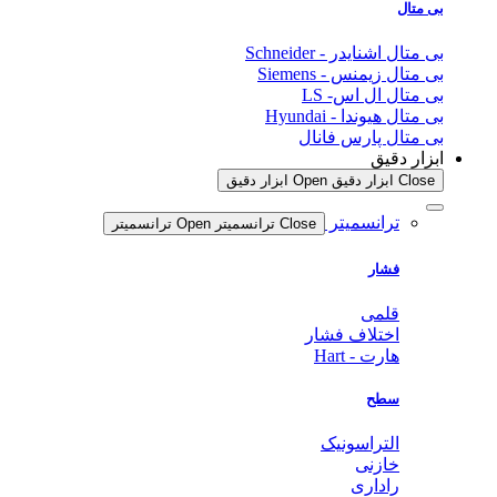
بی متال
بی متال اشنایدر - Schneider
بی متال زیمنس - Siemens
بی متال ال اس- LS
بی متال هیوندا - Hyundai
بی متال پارس فانال
ابزار دقیق
Close ابزار دقیق
Open ابزار دقیق
ترانسمیتر
Close ترانسمیتر
Open ترانسمیتر
فشار
قلمی
اختلاف فشار
هارت - Hart
سطح
التراسونیک
خازنی
راداری