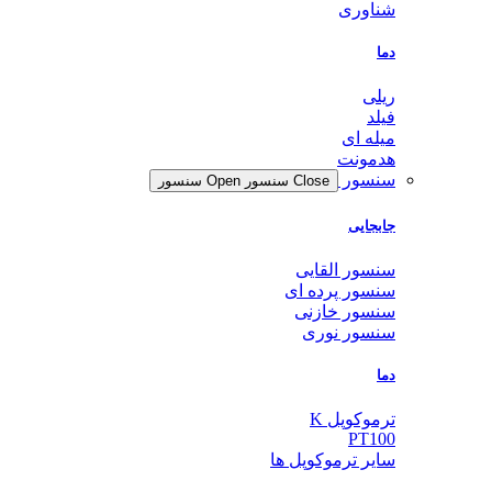
شناوری
دما
ریلی
فیلد
میله ای
هدمونت
سنسور
Close سنسور
Open سنسور
جابجایی
سنسور القایی
سنسور پرده ای
سنسور خازنی
سنسور نوری
دما
ترموکوپل K
PT100
سایر ترموکوپل ها