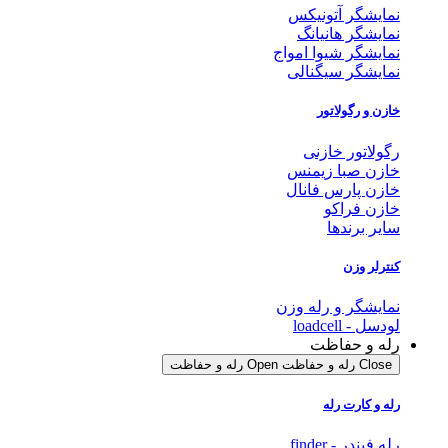
نمایشگر آتونیکس
نمایشگر هانیانگ
نمایشگر شیوا امواج
نمایشگر سیگنالی
خازن و رگولاتور
رگولاتور خازنی
خازن صبا زیمنس
خازن پارس فانال
خازن فراکو
سایر برندها
کنترلر وزن
نمایشگر و رله وزن
لودسل - loadcell
رله و حفاظت
Close رله و حفاظت
Open رله و حفاظت
رله و کارت رله
رله فیندر - finder