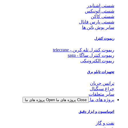
شستی اشنایدر
شستی آتونیکس
شستی کاکن
شستی پارس فانال
سایر پوش باتن ها
ریموت کنترل
ریموت کنترل تله کرین - telecrane
ریموت کنترل ساگا - saga
ریموت الکترونیکی
تجهیزات تابلو برق
ترانس جریان
چراغ سیگنال
سایر متعلقات
پروژه های ما
Close پروژه های ما
Open پروژه های ما
اتوماسیون و ابزار دقیق
نفت و گاز