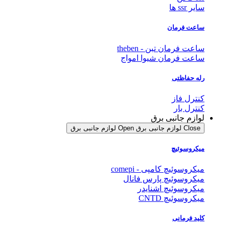
سایر ssr ها
ساعت فرمان
ساعت فرمان تبن - theben
ساعت فرمان شیوا امواج
رله حفاظتی
کنترل فاز
کنترل بار
لوازم جانبی برق
Close لوازم جانبی برق
Open لوازم جانبی برق
میکروسوئیچ
میکروسوئیچ کامپی - comepi
میکروسوئیچ پارس فانال
میکروسوئیچ اشنایدر
میکروسوئیچ CNTD
کلید فرمانی