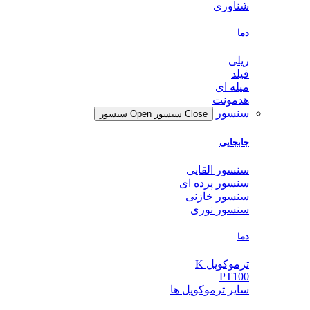
شناوری
دما
ریلی
فیلد
میله ای
هدمونت
سنسور
Close سنسور
Open سنسور
جابجایی
سنسور القایی
سنسور پرده ای
سنسور خازنی
سنسور نوری
دما
ترموکوپل K
PT100
سایر ترموکوپل ها