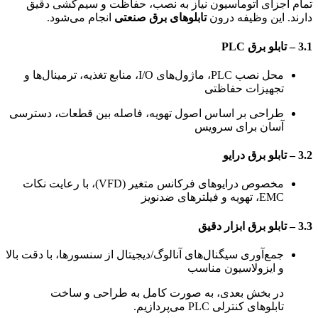
تمام اجزای اتوماسیون نیاز به نصب، حفاظت و سیم‌کشی دقیق
دارند. این وظیفه درون
تابلوهای برق صنعتی
انجام می‌شود.
3.1 – تابلو برق PLC
محل نصب PLC، ماژول‌های I/O، منابع تغذیه، ترمینال‌ها و
تجهیزات حفاظتی
طراحی بر اساس اصول تهویه، فاصله بین قطعات، دسترسی
آسان برای سرویس
3.2 – تابلو برق درایو
مخصوص درایوهای فرکانس متغیر (VFD)، با رعایت نکات
EMC، تهویه و فیلترهای ضدنویز
3.3 – تابلو برق ابزار دقیق
جمع‌آوری سیگنال‌های آنالوگ/دیجیتال از سنسورها، با دقت بالا
و ایزولاسیون مناسب
در بخش بعدی، به صورت کامل به طراحی و ساخت
تابلوهای کنترلی PLC می‌پردازیم.