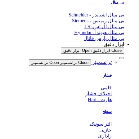
بی متال
بی متال اشنایدر - Schneider
بی متال زیمنس - Siemens
بی متال ال اس- LS
بی متال هیوندا - Hyundai
بی متال پارس فانال
ابزار دقیق
Close ابزار دقیق
Open ابزار دقیق
ترانسمیتر
Close ترانسمیتر
Open ترانسمیتر
فشار
قلمی
اختلاف فشار
هارت - Hart
سطح
التراسونیک
خازنی
راداری