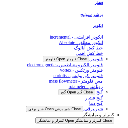
فشار
پرشر سوئیچ
انکودر
انکودر افزایشی - incremental
انکودر مطلق - Absolute
خط کش آنالوگ
خط کش اهمی
فلومتر
Close فلومتر
Open فلومتر
فلومتر الکترومغناطیس - electromagnetic
فلومتر ورتکس - vortex
فلومتر کوریولیس - coriolis
مس فلومتر - mass flowmeter
روتامتر - rotameter
گیج
Close گیج
Open گیج
گیج فشار
گیج دما
شیر برقی
Close شیر برقی
Open شیر برقی
کنترلر و نمایشگر
Close کنترلر و نمایشگر
Open کنترلر و نمایشگر