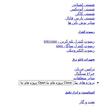
شستی اشنایدر
شستی آتونیکس
شستی کاکن
شستی پارس فانال
سایر پوش باتن ها
ریموت کنترل
ریموت کنترل تله کرین - telecrane
ریموت کنترل ساگا - saga
ریموت الکترونیکی
تجهیزات تابلو برق
ترانس جریان
چراغ سیگنال
سایر متعلقات
پروژه های ما
Close پروژه های ما
Open پروژه های ما
اتوماسیون و ابزار دقیق
نفت و گاز