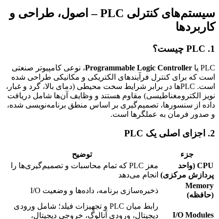
سیستم‌های کنترلی PLC – اصول، طراحی و
کاربردها
1. PLC چیست؟
PLC یا
Programmable Logic Controller
، نوعی کامپیوتر صنعتی
است که برای کنترل فرآیندهای الکتریکی و مکانیکی طراحی شده
است. PLCها در برابر شرایط سخت محیطی (دمای بالا، گرد و غبار،
نویز الکترومغناطیسی) مقاوم هستند و وظایف آن‌ها شامل دریافت
داده از سنسورها، تصمیم‌گیری بر اساس منطق برنامه‌نویسی شده،
و صدور فرمان به عملگرها است.
2. اجزای اصلی یک PLC
جزء
توضیح
CPU (واحد
مغز PLC که تمام محاسبات و تصمیم‌گیری‌ها را
پردازش مرکزی)
انجام می‌دهد
Memory
ذخیره‌سازی برنامه، داده‌ها و وضعیت I/O
(حافظه)
رابط میان PLC و تجهیزات فیلد؛ شامل ورودی
I/O Modules
دیجیتال، ورودی آنالوگ، خروجی دیجیتال،