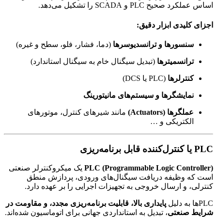
اساس عملکرد صحیح PLC و SCADA را تشکیل می‌دهد.
اجزای کلیدی ابزار دقیق:
سنسورها و ترانسدیوسرها
(دما، فشار، فلو، سطح و غیره)
ترانسمیترها
(تبدیل سیگنال خام به سیگنال استاندارد)
کنترلرها
(PLC یا DCS)
نمایشگرها و سیستم‌های مانیتورینگ
عملگرها (Actuators)
مانند شیرهای کنترل، موتورهای
الکتریکی و …
PLC یا کنترل‌کننده قابل برنامه‌ریزی
PLC (Programmable Logic Controller)
یک میکروکنترلر صنعتی
است که وظیفه دریافت سیگنال‌های ورودی، پردازش منطق
کنترلی، و ارسال خروجی به تجهیزات اجرایی را بر عهده دارد.
PLCها به دلیل
پایداری بالا، قابلیت برنامه‌ریزی مجدد، و مقاومت در
شرایط صنعتی
، تبدیل به استانداردی جهانی برای اتوماسیون شده‌اند.