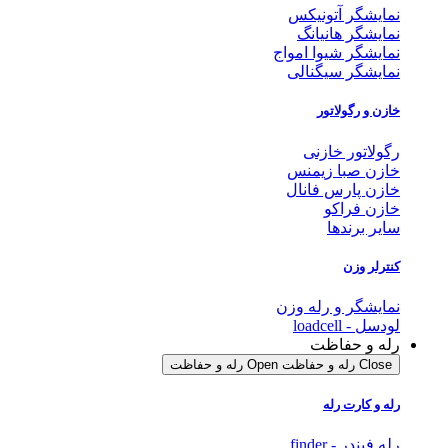
نمایشگر آتونیکس
نمایشگر هانیانگ
نمایشگر شیوا امواج
نمایشگر سیگنالی
خازن و رگولاتور
رگولاتور خازنی
خازن صبا زیمنس
خازن پارس فانال
خازن فراکو
سایر برندها
کنترلر وزن
نمایشگر و رله وزن
لودسل - loadcell
رله و حفاظت
Close رله و حفاظت
Open رله و حفاظت
رله و کارت رله
رله فیندر - finder