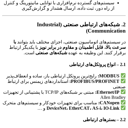
سیستم‌های گسترده نرم‌افزاری با توانایی مانیتورینگ و کنترل
از راه دور، ثبت داده، ارسال هشدار و گزارش‌گیری
2. شبکه‌های ارتباطی صنعتی (Industrial
Communication)
در سیستم‌های اتوماسیون صنعتی، اجزای مختلف باید بتوانند
با
سرعت بالا، قابل اطمینان و مقاوم در برابر نویز
با یکدیگر ارتباط
برقرار کنند. این وظیفه به عهده
شبکه‌های صنعتی
است.
2.1 – انواع پروتکل‌های ارتباطی
MODBUS:
رایج‌ترین پروتکل ارتباطی باز، ساده و انعطاف‌پذیر
PROFIBUS/PROFINET:
استانداردهای زیمنس برای ارتباط
صنعتی
Ethernet/IP:
مبتنی بر شبکه‌های TCP/IP با پشتیبانی از تجهیزات
Allen Bradley
CANopen:
مناسب برای تجهیزات خودکار و سیستم‌های متحرک
DeviceNet، EtherCAT، AS-i، IO-Link
و …
2.2 – بسترهای ارتباطی