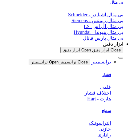
بی متال
بی متال اشنایدر - Schneider
بی متال زیمنس - Siemens
بی متال ال اس- LS
بی متال هیوندا - Hyundai
بی متال پارس فانال
ابزار دقیق
Close ابزار دقیق
Open ابزار دقیق
ترانسمیتر
Close ترانسمیتر
Open ترانسمیتر
فشار
قلمی
اختلاف فشار
هارت - Hart
سطح
التراسونیک
خازنی
راداری