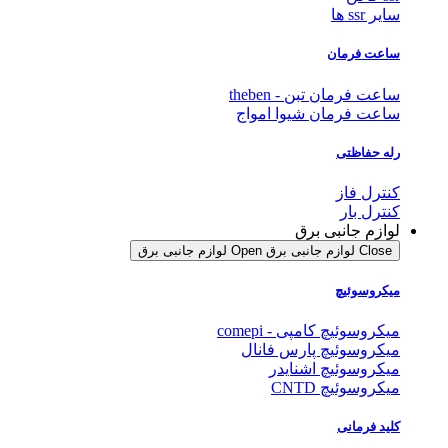
سایر ssr ها
ساعت فرمان
ساعت فرمان تبن - theben
ساعت فرمان شیوا امواج
رله حفاظتی
کنترل فاز
کنترل بار
لوازم جانبی برق
Close لوازم جانبی برق
Open لوازم جانبی برق
میکروسوئیچ
میکروسوئیچ کامپی - comepi
میکروسوئیچ پارس فانال
میکروسوئیچ اشنایدر
میکروسوئیچ CNTD
کلید فرمانی