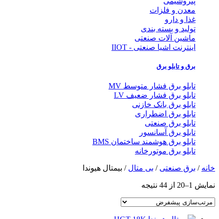
پتروشیمی
معدن و فلزات
غذا و دارو
تولید و بسته بندی
ماشین آلات صنعتی
اینترنت اشیا صنعتی - IIOT
برق و تابلو برق
تابلو برق فشار متوسط MV
تابلو برق فشار ضعیف LV
تابلو برق بانک خازنی
تابلو برق اضطراری
تابلو برق صنعتی
تابلو برق آسانسور
تابلو برق هوشمند ساختمان BMS
تابلو برق موتورخانه
خانه
/
برق صنعتی
/
بی متال
/ بیمتال هیوندا
نمایش 1–20 از 44 نتیجه