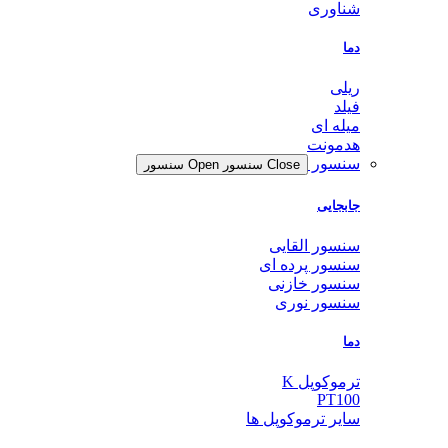
شناوری
دما
ریلی
فیلد
میله ای
هدمونت
سنسور
Close سنسور
Open سنسور
جابجایی
سنسور القایی
سنسور پرده ای
سنسور خازنی
سنسور نوری
دما
ترموکوپل K
PT100
سایر ترموکوپل ها