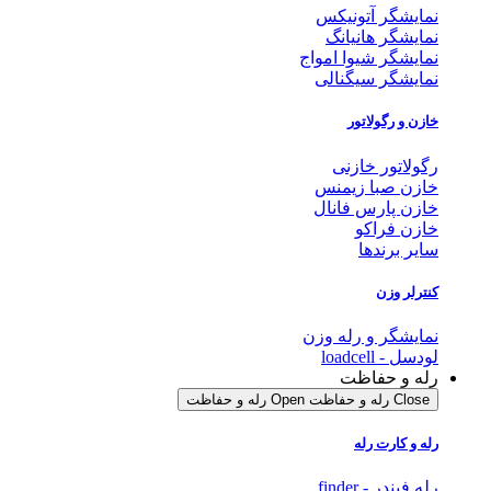
نمایشگر آتونیکس
نمایشگر هانیانگ
نمایشگر شیوا امواج
نمایشگر سیگنالی
خازن و رگولاتور
رگولاتور خازنی
خازن صبا زیمنس
خازن پارس فانال
خازن فراکو
سایر برندها
کنترلر وزن
نمایشگر و رله وزن
لودسل - loadcell
رله و حفاظت
Close رله و حفاظت
Open رله و حفاظت
رله و کارت رله
رله فیندر - finder