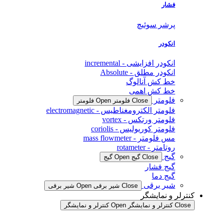
فشار
پرشر سوئیچ
انکودر
انکودر افزایشی - incremental
انکودر مطلق - Absolute
خط کش آنالوگ
خط کش اهمی
فلومتر
Close فلومتر
Open فلومتر
فلومتر الکترومغناطیس - electromagnetic
فلومتر ورتکس - vortex
فلومتر کوریولیس - coriolis
مس فلومتر - mass flowmeter
روتامتر - rotameter
گیج
Close گیج
Open گیج
گیج فشار
گیج دما
شیر برقی
Close شیر برقی
Open شیر برقی
کنترلر و نمایشگر
Close کنترلر و نمایشگر
Open کنترلر و نمایشگر