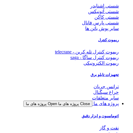
شستی اشنایدر
شستی آتونیکس
شستی کاکن
شستی پارس فانال
سایر پوش باتن ها
ریموت کنترل
ریموت کنترل تله کرین - telecrane
ریموت کنترل ساگا - saga
ریموت الکترونیکی
تجهیزات تابلو برق
ترانس جریان
چراغ سیگنال
سایر متعلقات
پروژه های ما
Close پروژه های ما
Open پروژه های ما
اتوماسیون و ابزار دقیق
نفت و گاز