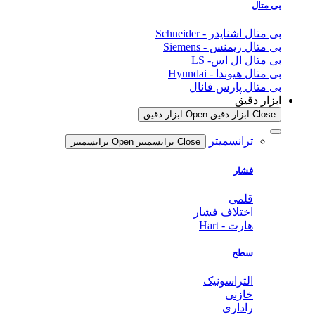
بی متال
بی متال اشنایدر - Schneider
بی متال زیمنس - Siemens
بی متال ال اس- LS
بی متال هیوندا - Hyundai
بی متال پارس فانال
ابزار دقیق
Close ابزار دقیق
Open ابزار دقیق
ترانسمیتر
Close ترانسمیتر
Open ترانسمیتر
فشار
قلمی
اختلاف فشار
هارت - Hart
سطح
التراسونیک
خازنی
راداری