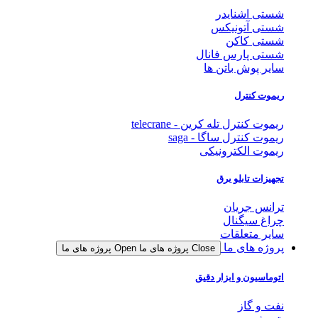
شستی اشنایدر
شستی آتونیکس
شستی کاکن
شستی پارس فانال
سایر پوش باتن ها
ریموت کنترل
ریموت کنترل تله کرین - telecrane
ریموت کنترل ساگا - saga
ریموت الکترونیکی
تجهیزات تابلو برق
ترانس جریان
چراغ سیگنال
سایر متعلقات
پروژه های ما
Close پروژه های ما
Open پروژه های ما
اتوماسیون و ابزار دقیق
نفت و گاز