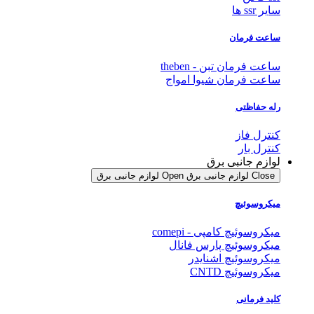
سایر ssr ها
ساعت فرمان
ساعت فرمان تبن - theben
ساعت فرمان شیوا امواج
رله حفاظتی
کنترل فاز
کنترل بار
لوازم جانبی برق
Close لوازم جانبی برق
Open لوازم جانبی برق
میکروسوئیچ
میکروسوئیچ کامپی - comepi
میکروسوئیچ پارس فانال
میکروسوئیچ اشنایدر
میکروسوئیچ CNTD
کلید فرمانی