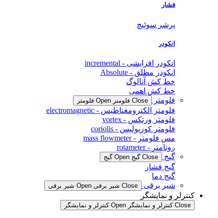
فشار
پرشر سوئیچ
انکودر
انکودر افزایشی - incremental
انکودر مطلق - Absolute
خط کش آنالوگ
خط کش اهمی
فلومتر
Close فلومتر
Open فلومتر
فلومتر الکترومغناطیس - electromagnetic
فلومتر ورتکس - vortex
فلومتر کوریولیس - coriolis
مس فلومتر - mass flowmeter
روتامتر - rotameter
گیج
Close گیج
Open گیج
گیج فشار
گیج دما
شیر برقی
Close شیر برقی
Open شیر برقی
کنترلر و نمایشگر
Close کنترلر و نمایشگر
Open کنترلر و نمایشگر