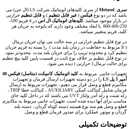
سری
Metasol
از سری کلیدهای اتوماتیک شرکت
LS
(ال جی) می
باشد که در دو نوع
فیکس
(
غیر قابل تنظیم
) و
قابل تنظیم
حرارتی
در بازار موجود میباشد.
کلیدهای اتوماتیک ال اس
در 4 فریم 100-
250-400-800 با ابعاد مختلف وجود دارند که باتوجه به جریان هر
کلید، فریم متغییر میباشد
.
در نوع قابل تنظیم حرارتی در سه حالت می توان جریان نرمال
(
Ir
مربوط به حفاظت در زمان بلند مدت ) را بسته به فریم جریان
تنظیم کرد و محدوده تریپ را برای جریان بلند مدت محدودتر نمود.
در نوع قابل تنظیم بر خلاف نوع ثابت در قسمت پایین کلید پیچ تنظیم
برای حالت نرمال ( حرارتی ) دیده می شود
.
تجهیزات جانبی مربوط به
کلید اتوماتیک کامپکت (متاسل) فیکس 40
آمپر 3 پل
LS
را در دو دسته تجهیزات ارسال فرمان و تجهیزات
مکانیزم قطع و وصل قرار می دهیم ، تجهیزات مربوط به ارسال
فرمان شامل کنتاکت کمکی
AUXILIARY
، کنتاکت خطا
TRIP
،
رله شنت
و رله آندر ولتاژ
UVT
می باشند که در داخل کلید جای
مناسب برای آنها دیده شده است. تجهیزات جانبی مربوط به مکانیزم
قطع و وصل هم سه نوع هستند دسته کوتاه گردان ، دسته بلند
گردان و موتور عملکرد برای صدور فرمان قطع و وصل.
توضیحات تکمیلی