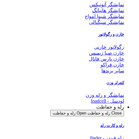
نمایشگر آتونیکس
نمایشگر هانیانگ
نمایشگر شیوا امواج
نمایشگر سیگنالی
خازن و رگولاتور
رگولاتور خازنی
خازن صبا زیمنس
خازن پارس فانال
خازن فراکو
سایر برندها
کنترلر وزن
نمایشگر و رله وزن
لودسل - loadcell
رله و حفاظت
Close رله و حفاظت
Open رله و حفاظت
رله و کارت رله
رله فیندر - finder