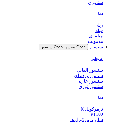
شناوری
دما
ریلی
فیلد
میله ای
هدمونت
سنسور
Close سنسور
Open سنسور
جابجایی
سنسور القایی
سنسور پرده ای
سنسور خازنی
سنسور نوری
دما
ترموکوپل K
PT100
سایر ترموکوپل ها