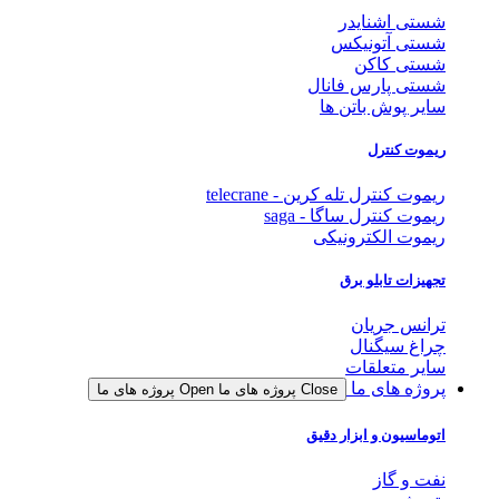
شستی اشنایدر
شستی آتونیکس
شستی کاکن
شستی پارس فانال
سایر پوش باتن ها
ریموت کنترل
ریموت کنترل تله کرین - telecrane
ریموت کنترل ساگا - saga
ریموت الکترونیکی
تجهیزات تابلو برق
ترانس جریان
چراغ سیگنال
سایر متعلقات
پروژه های ما
Close پروژه های ما
Open پروژه های ما
اتوماسیون و ابزار دقیق
نفت و گاز