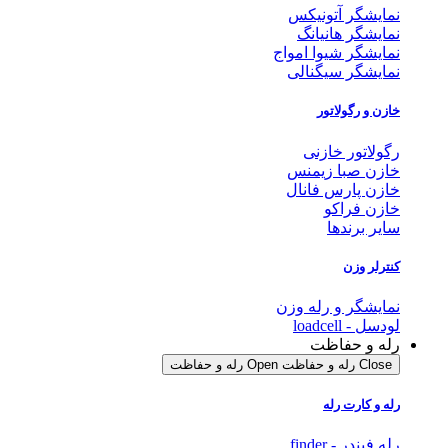
نمایشگر آتونیکس
نمایشگر هانیانگ
نمایشگر شیوا امواج
نمایشگر سیگنالی
خازن و رگولاتور
رگولاتور خازنی
خازن صبا زیمنس
خازن پارس فانال
خازن فراکو
سایر برندها
کنترلر وزن
نمایشگر و رله وزن
لودسل - loadcell
رله و حفاظت
Close رله و حفاظت
Open رله و حفاظت
رله و کارت رله
رله فیندر - finder