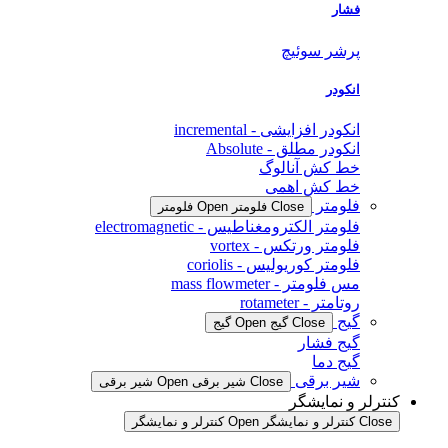
فشار
پرشر سوئیچ
انکودر
انکودر افزایشی - incremental
انکودر مطلق - Absolute
خط کش آنالوگ
خط کش اهمی
فلومتر
Close فلومتر
Open فلومتر
فلومتر الکترومغناطیس - electromagnetic
فلومتر ورتکس - vortex
فلومتر کوریولیس - coriolis
مس فلومتر - mass flowmeter
روتامتر - rotameter
گیج
Close گیج
Open گیج
گیج فشار
گیج دما
شیر برقی
Close شیر برقی
Open شیر برقی
کنترلر و نمایشگر
Close کنترلر و نمایشگر
Open کنترلر و نمایشگر