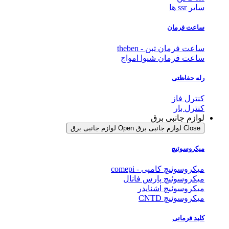
سایر ssr ها
ساعت فرمان
ساعت فرمان تبن - theben
ساعت فرمان شیوا امواج
رله حفاظتی
کنترل فاز
کنترل بار
لوازم جانبی برق
Close لوازم جانبی برق
Open لوازم جانبی برق
میکروسوئیچ
میکروسوئیچ کامپی - comepi
میکروسوئیچ پارس فانال
میکروسوئیچ اشنایدر
میکروسوئیچ CNTD
کلید فرمانی