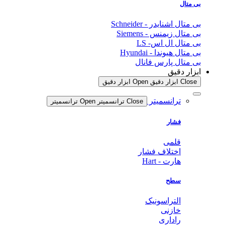
بی متال
بی متال اشنایدر - Schneider
بی متال زیمنس - Siemens
بی متال ال اس- LS
بی متال هیوندا - Hyundai
بی متال پارس فانال
ابزار دقیق
Close ابزار دقیق
Open ابزار دقیق
ترانسمیتر
Close ترانسمیتر
Open ترانسمیتر
فشار
قلمی
اختلاف فشار
هارت - Hart
سطح
التراسونیک
خازنی
راداری