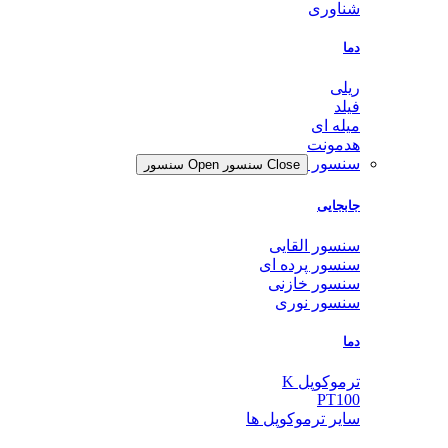
شناوری
دما
ریلی
فیلد
میله ای
هدمونت
سنسور
Close سنسور
Open سنسور
جابجایی
سنسور القایی
سنسور پرده ای
سنسور خازنی
سنسور نوری
دما
ترموکوپل K
PT100
سایر ترموکوپل ها